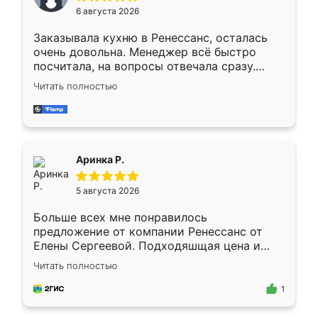
Мне нравится ,если что-то потребуется из
6 августа 2026
мебели буду заказывать только здесь.
Заказывала кухню в Ренессанс, осталась
очень довольна. Менеджер всё быстро
посчитала, на вопросы отвечала сразу.
Замерщик приехал в субботу, подошёл к
Читать полностью
делу со всей ответственностью. Собрали
за день, ребята работали аккуратно, даже
пыли почти не было. Качество отличное,
ящики ходят плавно, ничего не скрипит.
Всё подошло как влитое.
Аринка Р.
5 августа 2026
Больше всех мне понравилось
предложение от компании Ренессанс от
Елены Сергеевой. Подходяшщая цена и
короткие сроки изготовления. Приехавший
Читать полностью
для замера сотрудник Владислав
предложил по моему эскизу самый
1
подходящий вариант шкафа. Немного его
видоизменил, получилось даже лучше, чем