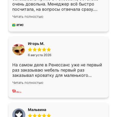
очень довольна. Менеджер всё быстро
посчитала, на вопросы отвечала сразу.
Замерщик приехал в субботу, подошёл к
Читать полностью
делу со всей ответственностью. Собрали
за день, ребята работали аккуратно, даже
пыли почти не было. Качество отличное,
ящики ходят плавно, ничего не скрипит.
Всё подошло как влитое.
Игорь М.
6 августа 2026
На самом деле в Ренессанс уже не первый
раз заказываю мебель первый раз
заказывал кроватку для маленького
ребёнка при его рождении ,во второй раз
Читать полностью
заказал шкаф-купе. По качеству очень
хорошее сборка достаточно быстрая,
также адекватные цены. До этого
сравнивал с разными конкурентами в этом
сегменте ,выбор у конкурентов куда
Мальвина
меньше, здесь же он более разнообразный.