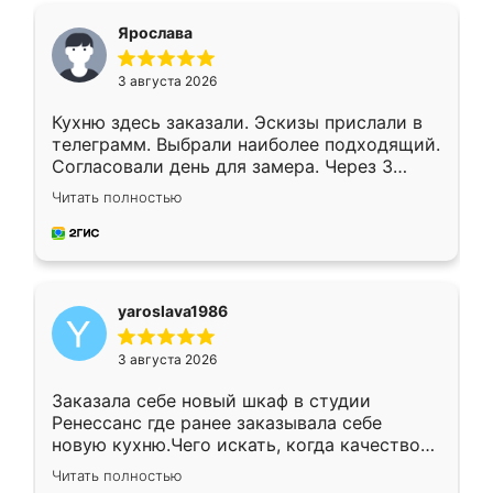
я хотела.
Ярослава
3 августа 2026
Кухню здесь заказали. Эскизы прислали в
телеграмм. Выбрали наиболее подходящий.
Согласовали день для замера. Через 3
недели кухня была уже готова. Остались
Читать полностью
довольны работой. Спасибо Ренессанс
мебель за качественную работу!
yaroslava1986
3 августа 2026
Заказала себе новый шкаф в студии
Ренессанс где ранее заказывала себе
новую кухню.Чего искать, когда качеством
вполне довольна. Служит кухня уже почти
Читать полностью
два года, нареканий нет.