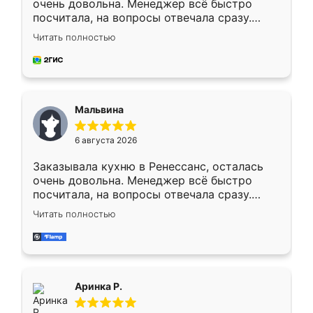
очень довольна. Менеджер всё быстро
посчитала, на вопросы отвечала сразу.
Замерщик приехал в субботу, подошёл к
Читать полностью
делу со всей ответственностью. Собрали
за день, ребята работали аккуратно, даже
пыли почти не было. Качество отличное,
ящики ходят плавно, ничего не скрипит.
Всё подошло как влитое.
Мальвина
6 августа 2026
Заказывала кухню в Ренессанс, осталась
очень довольна. Менеджер всё быстро
посчитала, на вопросы отвечала сразу.
Замерщик приехал в субботу, подошёл к
Читать полностью
делу со всей ответственностью. Собрали
за день, ребята работали аккуратно, даже
пыли почти не было. Качество отличное,
ящики ходят плавно, ничего не скрипит.
Всё подошло как влитое.
Аринка Р.