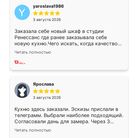
yaroslava1986
3 августа 2026
Заказала себе новый шкаф в студии
Ренессанс где ранее заказывала себе
новую кухню.Чего искать, когда качеством
вполне довольна. Служит кухня уже почти
Читать полностью
два года, нареканий нет.
Ярослава
3 августа 2026
Кухню здесь заказали. Эскизы прислали в
телеграмм. Выбрали наиболее подходящий.
Согласовали день для замера. Через 3
недели кухня была уже готова. Остались
Читать полностью
довольны работой. Спасибо Ренессанс