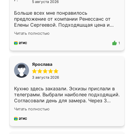
5 августа 2026
Больше всех мне понравилось
предложение от компании Ренессанс от
Елены Сергеевой. Подходяшщая цена и
короткие сроки изготовления. Приехавший
Читать полностью
для замера сотрудник Владислав
предложил по моему эскизу самый
1
подходящий вариант шкафа. Немного его
видоизменил, получилось даже лучше, чем
я хотела.
Ярослава
3 августа 2026
Кухню здесь заказали. Эскизы прислали в
телеграмм. Выбрали наиболее подходящий.
Согласовали день для замера. Через 3
недели кухня была уже готова. Остались
Читать полностью
довольны работой. Спасибо Ренессанс
мебель за качественную работу!