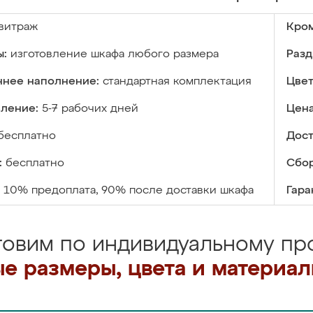
витраж
Кром
ы:
изготовление шкафа любого размера
Разд
ннее наполнение:
стандартная комплектация
Цвет
вление:
5-7 рабочих дней
Цена
бесплатно
Дост
:
бесплатно
Сбор
10% предоплата, 90% после доставки шкафа
Гара
товим по индивидуальному про
е размеры, цвета и материа