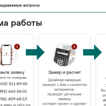
задаваемые вопросы
ма работы
вьте заявку
Замер и расчет
ите по номерам
Дизайнер-замерщик
800) 511-89-55
приедет к Вам с каталогом
материалов,
Вы
495) 665-24-01
проведёт детальные
р
926) 409-68-13
замеры,
д
составит проект и сделает
з
те заявку на сайте для