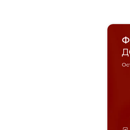
Ф
Д
Ост