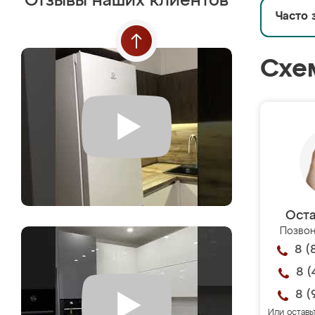
Отзывы наших клиентов
Часто 
Схе
Оста
Позвон
8 (
8 (
8 (
Или оставь