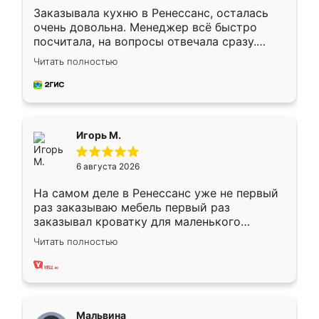
Заказывала кухню в Ренессанс, осталась
очень довольна. Менеджер всё быстро
посчитала, на вопросы отвечала сразу.
Замерщик приехал в субботу, подошёл к
Читать полностью
делу со всей ответственностью. Собрали
за день, ребята работали аккуратно, даже
пыли почти не было. Качество отличное,
ящики ходят плавно, ничего не скрипит.
Всё подошло как влитое.
Игорь М.
6 августа 2026
На самом деле в Ренессанс уже не первый
раз заказываю мебель первый раз
заказывал кроватку для маленького
ребёнка при его рождении ,во второй раз
Читать полностью
заказал шкаф-купе. По качеству очень
хорошее сборка достаточно быстрая,
также адекватные цены. До этого
сравнивал с разными конкурентами в этом
сегменте ,выбор у конкурентов куда
Мальвина