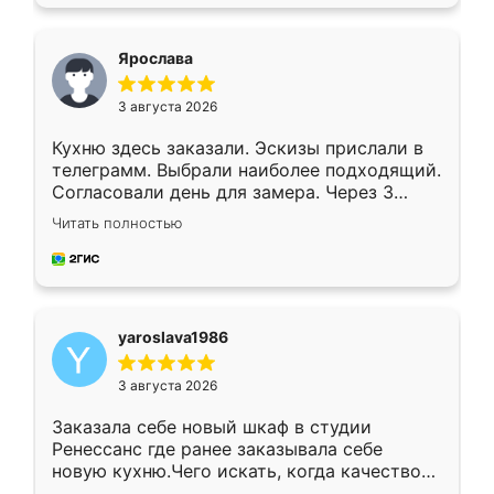
подходящий вариант шкафа. Немного его
видоизменил, получилось даже лучше, чем
я хотела.
Ярослава
3 августа 2026
Кухню здесь заказали. Эскизы прислали в
телеграмм. Выбрали наиболее подходящий.
Согласовали день для замера. Через 3
недели кухня была уже готова. Остались
Читать полностью
довольны работой. Спасибо Ренессанс
мебель за качественную работу!
yaroslava1986
3 августа 2026
Заказала себе новый шкаф в студии
Ренессанс где ранее заказывала себе
новую кухню.Чего искать, когда качеством
вполне довольна. Служит кухня уже почти