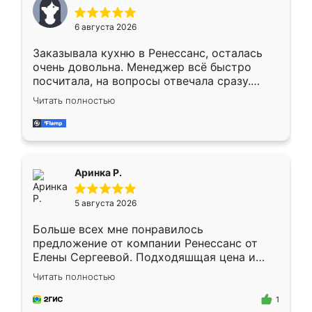
меньше, здесь же он более разнообразный.
Мне нравится ,если что-то потребуется из
6 августа 2026
мебели буду заказывать только здесь.
Заказывала кухню в Ренессанс, осталась
очень довольна. Менеджер всё быстро
посчитала, на вопросы отвечала сразу.
Замерщик приехал в субботу, подошёл к
Читать полностью
делу со всей ответственностью. Собрали
за день, ребята работали аккуратно, даже
пыли почти не было. Качество отличное,
ящики ходят плавно, ничего не скрипит.
Всё подошло как влитое.
Аринка Р.
5 августа 2026
Больше всех мне понравилось
предложение от компании Ренессанс от
Елены Сергеевой. Подходяшщая цена и
короткие сроки изготовления. Приехавший
Читать полностью
для замера сотрудник Владислав
предложил по моему эскизу самый
1