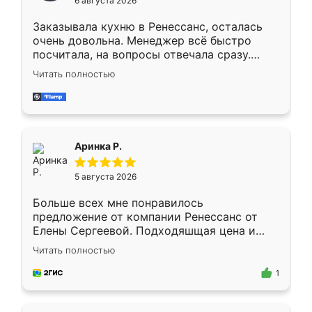
6 августа 2026
мебели буду заказывать только здесь.
Заказывала кухню в Ренессанс, осталась
очень довольна. Менеджер всё быстро
посчитала, на вопросы отвечала сразу.
Замерщик приехал в субботу, подошёл к
Читать полностью
делу со всей ответственностью. Собрали
за день, ребята работали аккуратно, даже
пыли почти не было. Качество отличное,
ящики ходят плавно, ничего не скрипит.
Всё подошло как влитое.
Аринка Р.
5 августа 2026
Больше всех мне понравилось
предложение от компании Ренессанс от
Елены Сергеевой. Подходяшщая цена и
короткие сроки изготовления. Приехавший
Читать полностью
для замера сотрудник Владислав
предложил по моему эскизу самый
1
подходящий вариант шкафа. Немного его
видоизменил, получилось даже лучше, чем