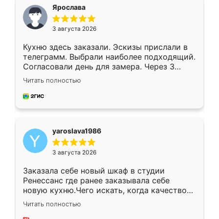
я хотела.
Ярослава
3 августа 2026
Кухню здесь заказали. Эскизы прислали в
телеграмм. Выбрали наиболее подходящий.
Согласовали день для замера. Через 3
недели кухня была уже готова. Остались
Читать полностью
довольны работой. Спасибо Ренессанс
мебель за качественную работу!
yaroslava1986
3 августа 2026
Заказала себе новый шкаф в студии
Ренессанс где ранее заказывала себе
новую кухню.Чего искать, когда качеством
вполне довольна. Служит кухня уже почти
Читать полностью
два года, нареканий нет.