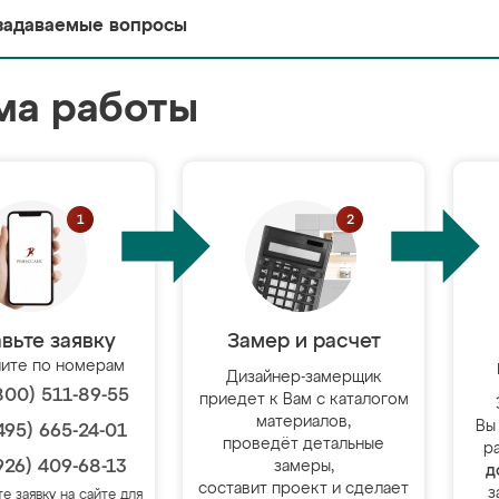
задаваемые вопросы
ма работы
вьте заявку
Замер и расчет
ите по номерам
Дизайнер-замерщик
800) 511-89-55
приедет к Вам с каталогом
материалов,
Вы
495) 665-24-01
проведёт детальные
р
926) 409-68-13
замеры,
д
составит проект и сделает
з
те заявку на сайте для