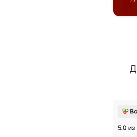
Д
Вс
5.0
из 