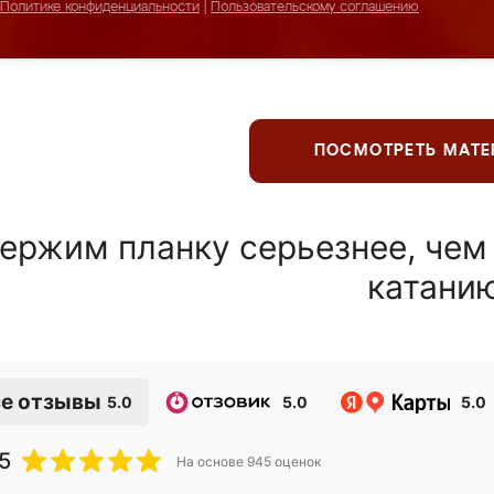
Политике конфиденциальности
|
Пользовательскому соглашению
ПОСМОТРЕТЬ МАТ
ержим планку серьезнее, чем
катани
е отзывы
5.0
5.0
5.0
5
На основе
945
оценок