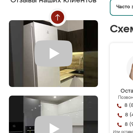
Отзывы наших клиентов
Часто 
Схе
Оста
Позвон
8 (
8 (
8 (
Или оставь