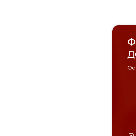
Ф
Д
Ост