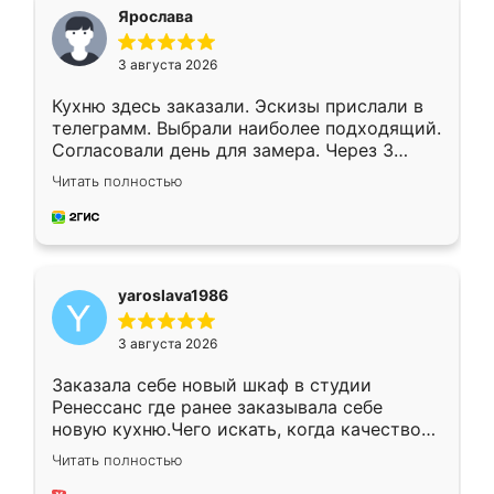
я хотела.
Ярослава
3 августа 2026
Кухню здесь заказали. Эскизы прислали в
телеграмм. Выбрали наиболее подходящий.
Согласовали день для замера. Через 3
недели кухня была уже готова. Остались
Читать полностью
довольны работой. Спасибо Ренессанс
мебель за качественную работу!
yaroslava1986
3 августа 2026
Заказала себе новый шкаф в студии
Ренессанс где ранее заказывала себе
новую кухню.Чего искать, когда качеством
вполне довольна. Служит кухня уже почти
Читать полностью
два года, нареканий нет.