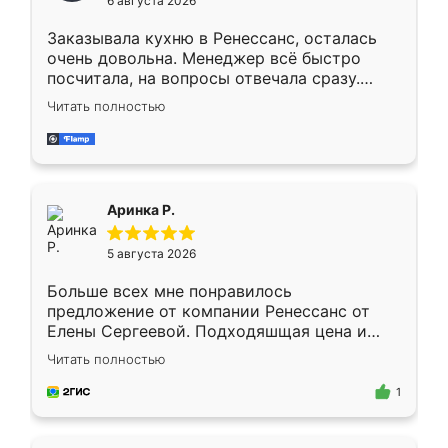
6 августа 2026
мебели буду заказывать только здесь.
Заказывала кухню в Ренессанс, осталась
очень довольна. Менеджер всё быстро
посчитала, на вопросы отвечала сразу.
Замерщик приехал в субботу, подошёл к
Читать полностью
делу со всей ответственностью. Собрали
за день, ребята работали аккуратно, даже
пыли почти не было. Качество отличное,
ящики ходят плавно, ничего не скрипит.
Всё подошло как влитое.
Аринка Р.
5 августа 2026
Больше всех мне понравилось
предложение от компании Ренессанс от
Елены Сергеевой. Подходяшщая цена и
короткие сроки изготовления. Приехавший
Читать полностью
для замера сотрудник Владислав
предложил по моему эскизу самый
1
подходящий вариант шкафа. Немного его
видоизменил, получилось даже лучше, чем