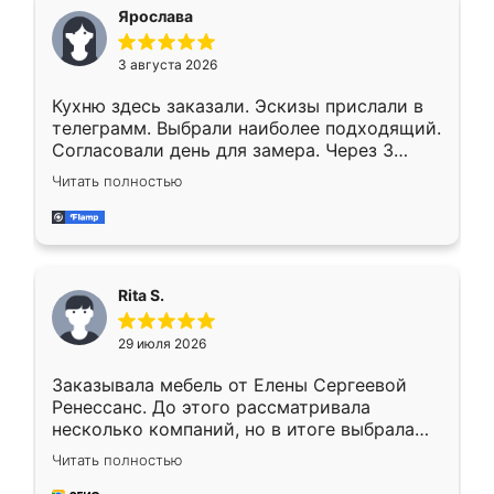
Ярослава
3 августа 2026
Кухню здесь заказали. Эскизы прислали в
телеграмм. Выбрали наиболее подходящий.
Согласовали день для замера. Через 3
недели кухня была уже готова. Остались
Читать полностью
довольны работой. Спасибо Ренессанс
мебель за качественную работу!
Rita S.
29 июля 2026
Заказывала мебель от Елены Сергеевой
Ренессанс. До этого рассматривала
несколько компаний, но в итоге выбрала
эту. Сначала обговорили условия, потом
Читать полностью
приехал замерщик, всё спокойно объяснил