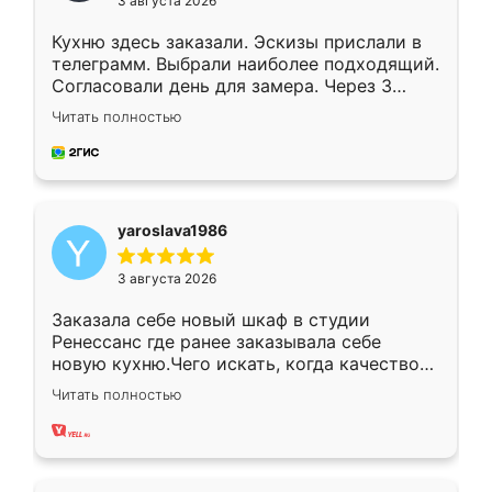
3 августа 2026
Кухню здесь заказали. Эскизы прислали в
телеграмм. Выбрали наиболее подходящий.
Согласовали день для замера. Через 3
недели кухня была уже готова. Остались
Читать полностью
довольны работой. Спасибо Ренессанс
мебель за качественную работу!
yaroslava1986
3 августа 2026
Заказала себе новый шкаф в студии
Ренессанс где ранее заказывала себе
новую кухню.Чего искать, когда качеством
вполне довольна. Служит кухня уже почти
Читать полностью
два года, нареканий нет.