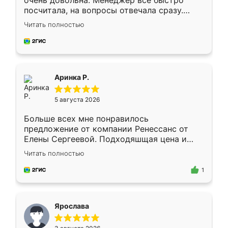
очень довольна. Менеджер всё быстро
посчитала, на вопросы отвечала сразу.
Замерщик приехал в субботу, подошёл к
Читать полностью
делу со всей ответственностью. Собрали
за день, ребята работали аккуратно, даже
пыли почти не было. Качество отличное,
ящики ходят плавно, ничего не скрипит.
Всё подошло как влитое.
Аринка Р.
5 августа 2026
Больше всех мне понравилось
предложение от компании Ренессанс от
Елены Сергеевой. Подходяшщая цена и
короткие сроки изготовления. Приехавший
Читать полностью
для замера сотрудник Владислав
предложил по моему эскизу самый
1
подходящий вариант шкафа. Немного его
видоизменил, получилось даже лучше, чем
я хотела.
Ярослава