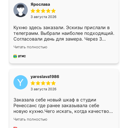
я хотела.
Ярослава
3 августа 2026
Кухню здесь заказали. Эскизы прислали в
телеграмм. Выбрали наиболее подходящий.
Согласовали день для замера. Через 3
недели кухня была уже готова. Остались
Читать полностью
довольны работой. Спасибо Ренессанс
мебель за качественную работу!
yaroslava1986
3 августа 2026
Заказала себе новый шкаф в студии
Ренессанс где ранее заказывала себе
новую кухню.Чего искать, когда качеством
вполне довольна. Служит кухня уже почти
Читать полностью
два года, нареканий нет.