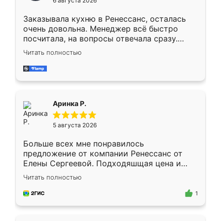
6 августа 2026
мебели буду заказывать только здесь.
Заказывала кухню в Ренессанс, осталась
очень довольна. Менеджер всё быстро
посчитала, на вопросы отвечала сразу.
Замерщик приехал в субботу, подошёл к
Читать полностью
делу со всей ответственностью. Собрали
за день, ребята работали аккуратно, даже
пыли почти не было. Качество отличное,
ящики ходят плавно, ничего не скрипит.
Всё подошло как влитое.
Аринка Р.
5 августа 2026
Больше всех мне понравилось
предложение от компании Ренессанс от
Елены Сергеевой. Подходяшщая цена и
короткие сроки изготовления. Приехавший
Читать полностью
для замера сотрудник Владислав
предложил по моему эскизу самый
1
подходящий вариант шкафа. Немного его
видоизменил, получилось даже лучше, чем