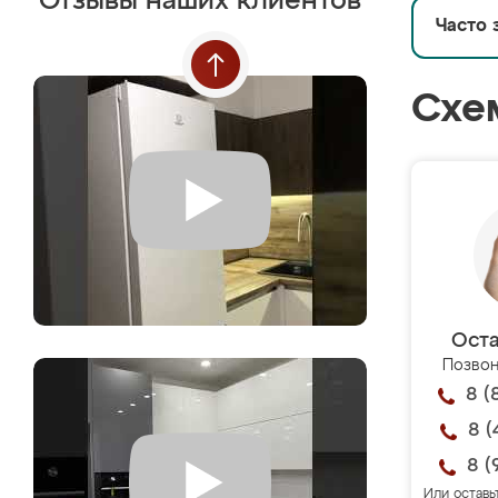
Отзывы наших клиентов
Часто 
Схе
Оста
Позвон
8 (
8 (
8 (
Или оставь