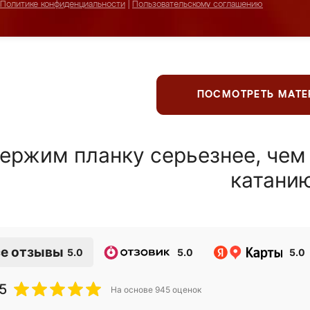
Политике конфиденциальности
|
Пользовательскому соглашению
ПОСМОТРЕТЬ МАТ
ержим планку серьезнее, чем
катани
е отзывы
5.0
5.0
5.0
5
На основе
945
оценок