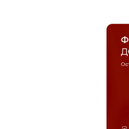
Ф
Д
Ост