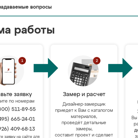
задаваемые вопросы
ма работы
вьте заявку
Замер и расчет
ите по номерам
Дизайнер-замерщик
800) 511-89-55
приедет к Вам с каталогом
материалов,
Вы
495) 665-24-01
проведёт детальные
р
926) 409-68-13
замеры,
д
составит проект и сделает
з
те заявку на сайте для