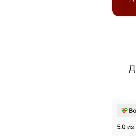
Д
Вс
5.0
из 