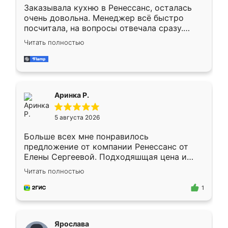
Заказывала кухню в Ренессанс, осталась
очень довольна. Менеджер всё быстро
посчитала, на вопросы отвечала сразу.
Замерщик приехал в субботу, подошёл к
Читать полностью
делу со всей ответственностью. Собрали
за день, ребята работали аккуратно, даже
пыли почти не было. Качество отличное,
ящики ходят плавно, ничего не скрипит.
Всё подошло как влитое.
Аринка Р.
5 августа 2026
Больше всех мне понравилось
предложение от компании Ренессанс от
Елены Сергеевой. Подходяшщая цена и
короткие сроки изготовления. Приехавший
Читать полностью
для замера сотрудник Владислав
предложил по моему эскизу самый
1
подходящий вариант шкафа. Немного его
видоизменил, получилось даже лучше, чем
я хотела.
Ярослава