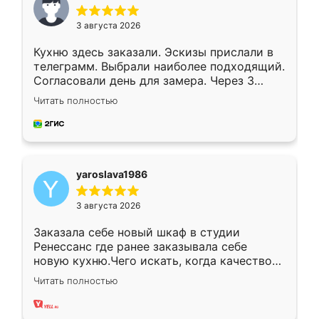
3 августа 2026
Кухню здесь заказали. Эскизы прислали в
телеграмм. Выбрали наиболее подходящий.
Согласовали день для замера. Через 3
недели кухня была уже готова. Остались
Читать полностью
довольны работой. Спасибо Ренессанс
мебель за качественную работу!
yaroslava1986
3 августа 2026
Заказала себе новый шкаф в студии
Ренессанс где ранее заказывала себе
новую кухню.Чего искать, когда качеством
вполне довольна. Служит кухня уже почти
Читать полностью
два года, нареканий нет.