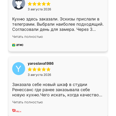
3 августа 2026
Кухню здесь заказали. Эскизы прислали в
телеграмм. Выбрали наиболее подходящий.
Согласовали день для замера. Через 3
недели кухня была уже готова. Остались
Читать полностью
довольны работой. Спасибо Ренессанс
мебель за качественную работу!
yaroslava1986
3 августа 2026
Заказала себе новый шкаф в студии
Ренессанс где ранее заказывала себе
новую кухню.Чего искать, когда качеством
вполне довольна. Служит кухня уже почти
Читать полностью
два года, нареканий нет.