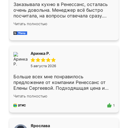
Заказывала кухню в Ренессанс, осталась
очень довольна. Менеджер всё быстро
посчитала, на вопросы отвечала сразу.
Замерщик приехал в субботу, подошёл к
Читать полностью
делу со всей ответственностью. Собрали
за день, ребята работали аккуратно, даже
пыли почти не было. Качество отличное,
ящики ходят плавно, ничего не скрипит.
Всё подошло как влитое.
Аринка Р.
5 августа 2026
Больше всех мне понравилось
предложение от компании Ренессанс от
Елены Сергеевой. Подходяшщая цена и
короткие сроки изготовления. Приехавший
Читать полностью
для замера сотрудник Владислав
предложил по моему эскизу самый
1
подходящий вариант шкафа. Немного его
видоизменил, получилось даже лучше, чем
я хотела.
Ярослава