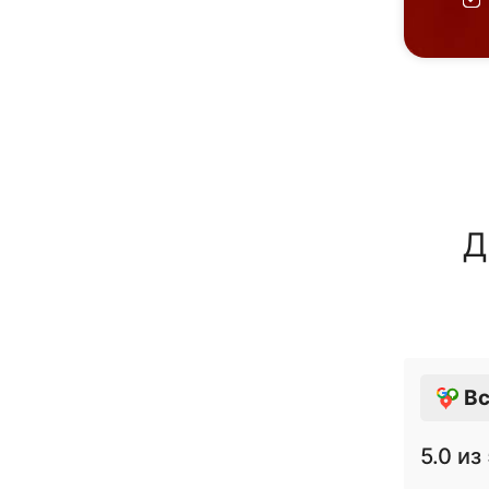
Д
Вс
5.0
из 