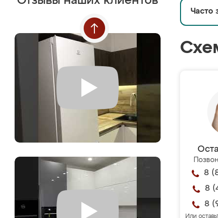
Отзывы наших клиентов
Часто 
Схе
Оста
Позвон
8 (
8 (
8 (
Или оставь