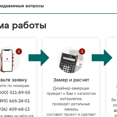
задаваемые вопросы
ма работы
вьте заявку
Замер и расчет
ите по номерам
Дизайнер-замерщик
800) 511-89-55
приедет к Вам с каталогом
материалов,
Вы
495) 665-24-01
проведёт детальные
р
926) 409-68-13
замеры,
д
составит проект и сделает
з
те заявку на сайте для