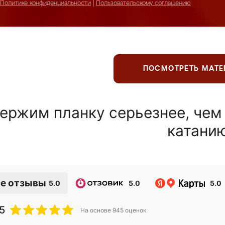
Политике конфиденциальности
|
Пользовательскому соглашению
ПОСМОТРЕТЬ МАТ
ержим планку серьезнее, чем
катани
е отзывы
5.0
5.0
5.0
5
На основе
945
оценок