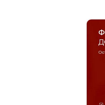
Ф
Д
Ост