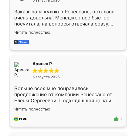
6 августа 2026
мебели буду заказывать только здесь.
Заказывала кухню в Ренессанс, осталась
очень довольна. Менеджер всё быстро
посчитала, на вопросы отвечала сразу.
Замерщик приехал в субботу, подошёл к
Читать полностью
делу со всей ответственностью. Собрали
за день, ребята работали аккуратно, даже
пыли почти не было. Качество отличное,
ящики ходят плавно, ничего не скрипит.
Всё подошло как влитое.
Аринка Р.
5 августа 2026
Больше всех мне понравилось
предложение от компании Ренессанс от
Елены Сергеевой. Подходяшщая цена и
короткие сроки изготовления. Приехавший
Читать полностью
для замера сотрудник Владислав
предложил по моему эскизу самый
1
подходящий вариант шкафа. Немного его
видоизменил, получилось даже лучше, чем