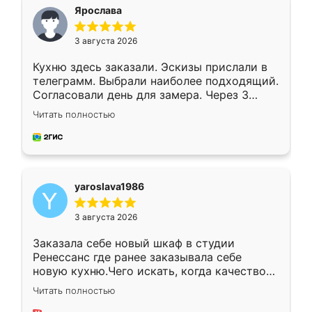
я хотела.
Ярослава
3 августа 2026
Кухню здесь заказали. Эскизы прислали в
телеграмм. Выбрали наиболее подходящий.
Согласовали день для замера. Через 3
недели кухня была уже готова. Остались
Читать полностью
довольны работой. Спасибо Ренессанс
мебель за качественную работу!
yaroslava1986
3 августа 2026
Заказала себе новый шкаф в студии
Ренессанс где ранее заказывала себе
новую кухню.Чего искать, когда качеством
вполне довольна. Служит кухня уже почти
Читать полностью
два года, нареканий нет.