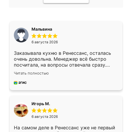
Мальвина
6 августа 2026
Заказывала кухню в Ренессанс, осталась
очень довольна. Менеджер всё быстро
посчитала, на вопросы отвечала сразу.
Замерщик приехал в субботу, подошёл к
Читать полностью
делу со всей ответственностью. Собрали
за день, ребята работали аккуратно, даже
пыли почти не было. Качество отличное,
ящики ходят плавно, ничего не скрипит.
Всё подошло как влитое.
Игорь М.
6 августа 2026
На самом деле в Ренессанс уже не первый