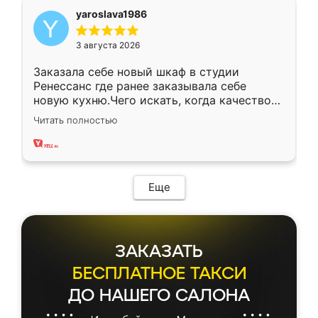
yaroslava1986
3 августа 2026
Заказала себе новый шкаф в студии
Ренессанс где ранее заказывала себе
новую кухню.Чего искать, когда качеством
вполне довольна. Служит кухня уже почти
Читать полностью
два года, нареканий нет.
Еще
ЗАКАЗАТЬ
БЕСПЛАТНОЕ ТАКСИ
ДО НАШЕГО САЛОНА