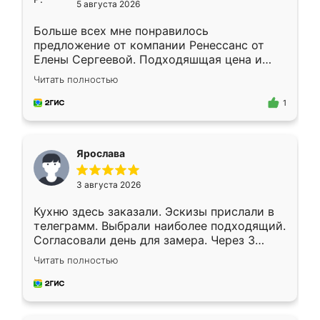
5 августа 2026
Больше всех мне понравилось
предложение от компании Ренессанс от
Елены Сергеевой. Подходяшщая цена и
короткие сроки изготовления. Приехавший
Читать полностью
для замера сотрудник Владислав
предложил по моему эскизу самый
1
подходящий вариант шкафа. Немного его
видоизменил, получилось даже лучше, чем
я хотела.
Ярослава
3 августа 2026
Кухню здесь заказали. Эскизы прислали в
телеграмм. Выбрали наиболее подходящий.
Согласовали день для замера. Через 3
недели кухня была уже готова. Остались
Читать полностью
довольны работой. Спасибо Ренессанс
мебель за качественную работу!