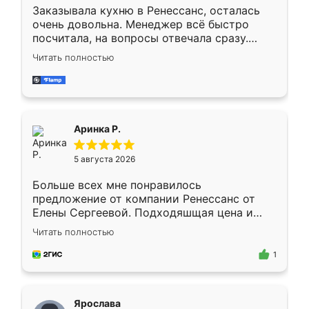
Заказывала кухню в Ренессанс, осталась
очень довольна. Менеджер всё быстро
посчитала, на вопросы отвечала сразу.
Замерщик приехал в субботу, подошёл к
Читать полностью
делу со всей ответственностью. Собрали
за день, ребята работали аккуратно, даже
пыли почти не было. Качество отличное,
ящики ходят плавно, ничего не скрипит.
Всё подошло как влитое.
Аринка Р.
5 августа 2026
Больше всех мне понравилось
предложение от компании Ренессанс от
Елены Сергеевой. Подходяшщая цена и
короткие сроки изготовления. Приехавший
Читать полностью
для замера сотрудник Владислав
предложил по моему эскизу самый
1
подходящий вариант шкафа. Немного его
видоизменил, получилось даже лучше, чем
я хотела.
Ярослава