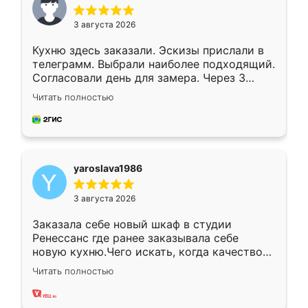
3 августа 2026
Кухню здесь заказали. Эскизы прислали в
телеграмм. Выбрали наиболее подходящий.
Согласовали день для замера. Через 3
недели кухня была уже готова. Остались
Читать полностью
довольны работой. Спасибо Ренессанс
мебель за качественную работу!
yaroslava1986
3 августа 2026
Заказала себе новый шкаф в студии
Ренессанс где ранее заказывала себе
новую кухню.Чего искать, когда качеством
вполне довольна. Служит кухня уже почти
Читать полностью
два года, нареканий нет.