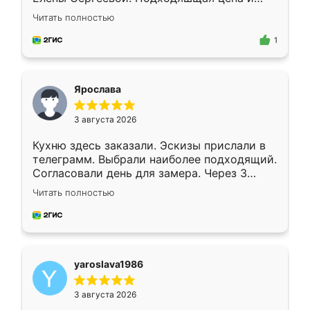
короткие сроки изготовления. Приехавший
Читать полностью
для замера сотрудник Владислав
предложил по моему эскизу самый
1
подходящий вариант шкафа. Немного его
видоизменил, получилось даже лучше, чем
я хотела.
Ярослава
3 августа 2026
Кухню здесь заказали. Эскизы прислали в
телеграмм. Выбрали наиболее подходящий.
Согласовали день для замера. Через 3
недели кухня была уже готова. Остались
Читать полностью
довольны работой. Спасибо Ренессанс
мебель за качественную работу!
yaroslava1986
3 августа 2026