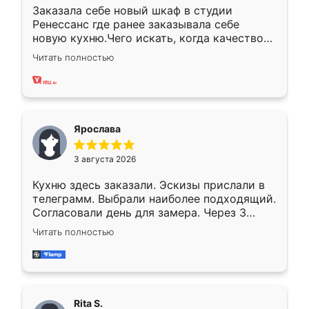
Заказала себе новый шкаф в студии
Ренессанс где ранее заказывала себе
новую кухню.Чего искать, когда качеством
вполне довольна. Служит кухня уже почти
Читать полностью
два года, нареканий нет.
Ярослава
3 августа 2026
Кухню здесь заказали. Эскизы прислали в
телеграмм. Выбрали наиболее подходящий.
Согласовали день для замера. Через 3
недели кухня была уже готова. Остались
Читать полностью
довольны работой. Спасибо Ренессанс
мебель за качественную работу!
Rita S.