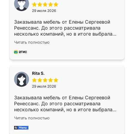
29 июля 2026
Заказывала мебель от Елены Сергеевой
Ренессанс. До этого рассматривала
несколько компаний, но в итоге выбрала
эту. Сначала обговорили условия, потом
Читать полностью
приехал замерщик, всё спокойно объяснил
и снял размеры. Изготовили в срок, с
доставкой тоже никаких проблем не
возникло. Сборку выполнили аккуратно,
мебель сразу встала на свое место без
Rita S.
каких-либо доработок. Качеством осталась
довольна, все выглядит так, как и ожидала.
29 июля 2026
Заказывала мебель от Елены Сергеевой
Ренессанс. До этого рассматривала
несколько компаний, но в итоге выбрала
эту. Сначала обговорили условия, потом
Читать полностью
приехал замерщик, всё спокойно объяснил
и снял размеры. Изготовили в срок, с
доставкой тоже никаких проблем не