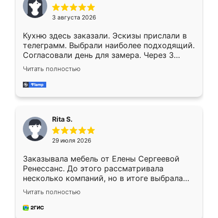
3 августа 2026
Кухню здесь заказали. Эскизы прислали в
телеграмм. Выбрали наиболее подходящий.
Согласовали день для замера. Через 3
недели кухня была уже готова. Остались
Читать полностью
довольны работой. Спасибо Ренессанс
мебель за качественную работу!
Rita S.
29 июля 2026
Заказывала мебель от Елены Сергеевой
Ренессанс. До этого рассматривала
несколько компаний, но в итоге выбрала
эту. Сначала обговорили условия, потом
Читать полностью
приехал замерщик, всё спокойно объяснил
и снял размеры. Изготовили в срок, с
доставкой тоже никаких проблем не