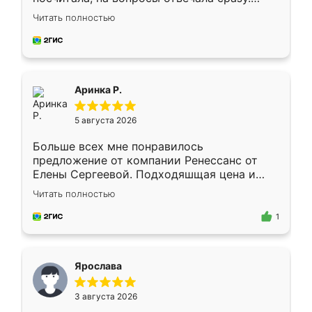
Замерщик приехал в субботу, подошёл к
Читать полностью
делу со всей ответственностью. Собрали
за день, ребята работали аккуратно, даже
пыли почти не было. Качество отличное,
ящики ходят плавно, ничего не скрипит.
Всё подошло как влитое.
Аринка Р.
5 августа 2026
Больше всех мне понравилось
предложение от компании Ренессанс от
Елены Сергеевой. Подходяшщая цена и
короткие сроки изготовления. Приехавший
Читать полностью
для замера сотрудник Владислав
предложил по моему эскизу самый
1
подходящий вариант шкафа. Немного его
видоизменил, получилось даже лучше, чем
я хотела.
Ярослава
3 августа 2026