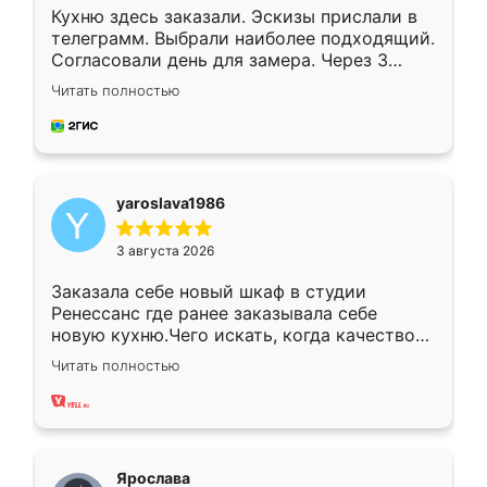
Кухню здесь заказали. Эскизы прислали в
телеграмм. Выбрали наиболее подходящий.
Согласовали день для замера. Через 3
недели кухня была уже готова. Остались
Читать полностью
довольны работой. Спасибо Ренессанс
мебель за качественную работу!
yaroslava1986
3 августа 2026
Заказала себе новый шкаф в студии
Ренессанс где ранее заказывала себе
новую кухню.Чего искать, когда качеством
вполне довольна. Служит кухня уже почти
Читать полностью
два года, нареканий нет.
Ярослава