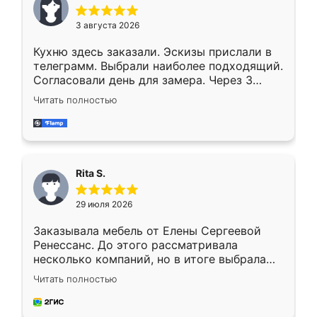
3 августа 2026
Кухню здесь заказали. Эскизы прислали в
телеграмм. Выбрали наиболее подходящий.
Согласовали день для замера. Через 3
недели кухня была уже готова. Остались
Читать полностью
довольны работой. Спасибо Ренессанс
мебель за качественную работу!
Rita S.
29 июля 2026
Заказывала мебель от Елены Сергеевой
Ренессанс. До этого рассматривала
несколько компаний, но в итоге выбрала
эту. Сначала обговорили условия, потом
Читать полностью
приехал замерщик, всё спокойно объяснил
и снял размеры. Изготовили в срок, с
доставкой тоже никаких проблем не