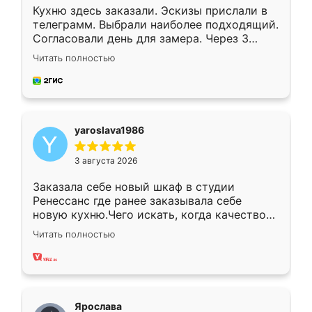
Кухню здесь заказали. Эскизы прислали в
телеграмм. Выбрали наиболее подходящий.
Согласовали день для замера. Через 3
недели кухня была уже готова. Остались
Читать полностью
довольны работой. Спасибо Ренессанс
мебель за качественную работу!
yaroslava1986
3 августа 2026
Заказала себе новый шкаф в студии
Ренессанс где ранее заказывала себе
новую кухню.Чего искать, когда качеством
вполне довольна. Служит кухня уже почти
Читать полностью
два года, нареканий нет.
Ярослава