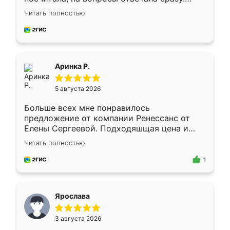
Замерщик приехал в субботу, подошёл к
Читать полностью
делу со всей ответственностью. Собрали
за день, ребята работали аккуратно, даже
пыли почти не было. Качество отличное,
ящики ходят плавно, ничего не скрипит.
Всё подошло как влитое.
Аринка Р.
5 августа 2026
Больше всех мне понравилось
предложение от компании Ренессанс от
Елены Сергеевой. Подходяшщая цена и
короткие сроки изготовления. Приехавший
Читать полностью
для замера сотрудник Владислав
предложил по моему эскизу самый
1
подходящий вариант шкафа. Немного его
видоизменил, получилось даже лучше, чем
я хотела.
Ярослава
3 августа 2026