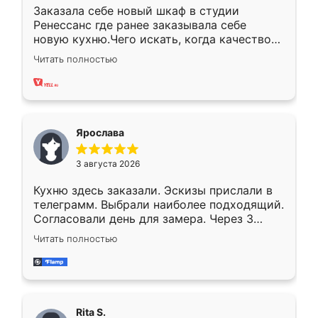
Заказала себе новый шкаф в студии
Ренессанс где ранее заказывала себе
новую кухню.Чего искать, когда качеством
вполне довольна. Служит кухня уже почти
Читать полностью
два года, нареканий нет.
Ярослава
3 августа 2026
Кухню здесь заказали. Эскизы прислали в
телеграмм. Выбрали наиболее подходящий.
Согласовали день для замера. Через 3
недели кухня была уже готова. Остались
Читать полностью
довольны работой. Спасибо Ренессанс
мебель за качественную работу!
Rita S.