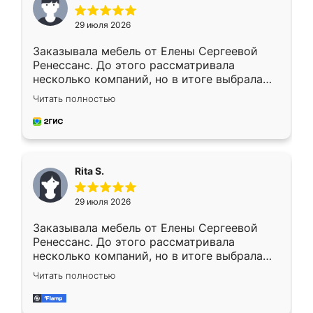
29 июля 2026
Заказывала мебель от Елены Сергеевой
Ренессанс. До этого рассматривала
несколько компаний, но в итоге выбрала
эту. Сначала обговорили условия, потом
Читать полностью
приехал замерщик, всё спокойно объяснил
и снял размеры. Изготовили в срок, с
доставкой тоже никаких проблем не
возникло. Сборку выполнили аккуратно,
мебель сразу встала на свое место без
Rita S.
каких-либо доработок. Качеством осталась
довольна, все выглядит так, как и ожидала.
29 июля 2026
Заказывала мебель от Елены Сергеевой
Ренессанс. До этого рассматривала
несколько компаний, но в итоге выбрала
эту. Сначала обговорили условия, потом
Читать полностью
приехал замерщик, всё спокойно объяснил
и снял размеры. Изготовили в срок, с
доставкой тоже никаких проблем не