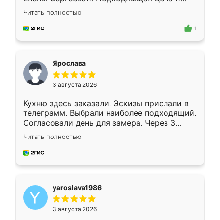
короткие сроки изготовления. Приехавший
Читать полностью
для замера сотрудник Владислав
предложил по моему эскизу самый
1
подходящий вариант шкафа. Немного его
видоизменил, получилось даже лучше, чем
я хотела.
Ярослава
3 августа 2026
Кухню здесь заказали. Эскизы прислали в
телеграмм. Выбрали наиболее подходящий.
Согласовали день для замера. Через 3
недели кухня была уже готова. Остались
Читать полностью
довольны работой. Спасибо Ренессанс
мебель за качественную работу!
yaroslava1986
3 августа 2026