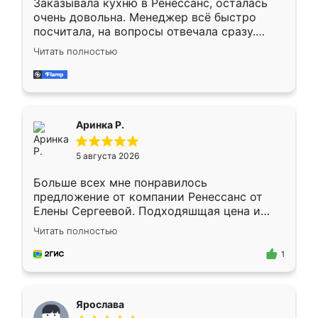
Заказывала кухню в Ренессанс, осталась
очень довольна. Менеджер всё быстро
посчитала, на вопросы отвечала сразу.
Замерщик приехал в субботу, подошёл к
Читать полностью
делу со всей ответственностью. Собрали
за день, ребята работали аккуратно, даже
пыли почти не было. Качество отличное,
ящики ходят плавно, ничего не скрипит.
Всё подошло как влитое.
Аринка Р.
5 августа 2026
Больше всех мне понравилось
предложение от компании Ренессанс от
Елены Сергеевой. Подходяшщая цена и
короткие сроки изготовления. Приехавший
Читать полностью
для замера сотрудник Владислав
предложил по моему эскизу самый
1
подходящий вариант шкафа. Немного его
видоизменил, получилось даже лучше, чем
я хотела.
Ярослава