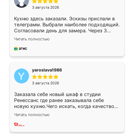
3 августа 2026
Кухню здесь заказали. Эскизы прислали в
телеграмм. Выбрали наиболее подходящий.
Согласовали день для замера. Через 3
недели кухня была уже готова. Остались
Читать полностью
довольны работой. Спасибо Ренессанс
мебель за качественную работу!
yaroslava1986
3 августа 2026
Заказала себе новый шкаф в студии
Ренессанс где ранее заказывала себе
новую кухню.Чего искать, когда качеством
вполне довольна. Служит кухня уже почти
Читать полностью
два года, нареканий нет.