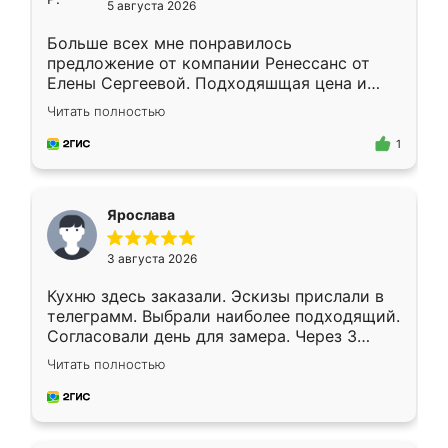
5 августа 2026
Больше всех мне понравилось
предложение от компании Ренессанс от
Елены Сергеевой. Подходяшщая цена и
короткие сроки изготовления. Приехавший
Читать полностью
для замера сотрудник Владислав
предложил по моему эскизу самый
1
подходящий вариант шкафа. Немного его
видоизменил, получилось даже лучше, чем
я хотела.
Ярослава
3 августа 2026
Кухню здесь заказали. Эскизы прислали в
телеграмм. Выбрали наиболее подходящий.
Согласовали день для замера. Через 3
недели кухня была уже готова. Остались
Читать полностью
довольны работой. Спасибо Ренессанс
мебель за качественную работу!