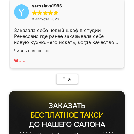
yaroslava1986
3 августа 2026
Заказала себе новый шкаф в студии
Ренессанс где ранее заказывала себе
новую кухню.Чего искать, когда качеством
вполне довольна. Служит кухня уже почти
Читать полностью
два года, нареканий нет.
Еще
ЗАКАЗАТЬ
БЕСПЛАТНОЕ ТАКСИ
ДО НАШЕГО САЛОНА