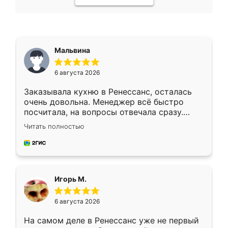
Мальвина
6 августа 2026
Заказывала кухню в Ренессанс, осталась
очень довольна. Менеджер всё быстро
посчитала, на вопросы отвечала сразу.
Замерщик приехал в субботу, подошёл к
Читать полностью
делу со всей ответственностью. Собрали
за день, ребята работали аккуратно, даже
пыли почти не было. Качество отличное,
ящики ходят плавно, ничего не скрипит.
Всё подошло как влитое.
Игорь М.
6 августа 2026
На самом деле в Ренессанс уже не первый