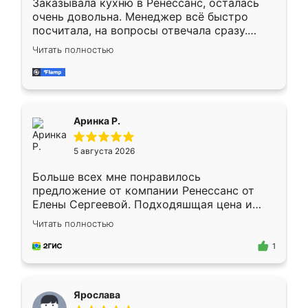
Заказывала кухню в Ренессанс, осталась
очень довольна. Менеджер всё быстро
посчитала, на вопросы отвечала сразу.
Замерщик приехал в субботу, подошёл к
Читать полностью
делу со всей ответственностью. Собрали
за день, ребята работали аккуратно, даже
пыли почти не было. Качество отличное,
ящики ходят плавно, ничего не скрипит.
Всё подошло как влитое.
Аринка Р.
5 августа 2026
Больше всех мне понравилось
предложение от компании Ренессанс от
Елены Сергеевой. Подходяшщая цена и
короткие сроки изготовления. Приехавший
Читать полностью
для замера сотрудник Владислав
предложил по моему эскизу самый
1
подходящий вариант шкафа. Немного его
видоизменил, получилось даже лучше, чем
я хотела.
Ярослава