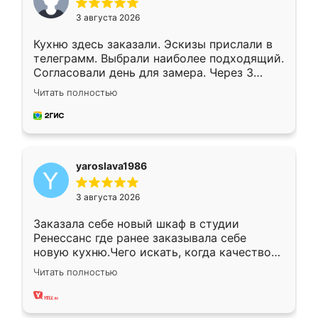
3 августа 2026
Кухню здесь заказали. Эскизы прислали в
телеграмм. Выбрали наиболее подходящий.
Согласовали день для замера. Через 3
недели кухня была уже готова. Остались
Читать полностью
довольны работой. Спасибо Ренессанс
мебель за качественную работу!
yaroslava1986
3 августа 2026
Заказала себе новый шкаф в студии
Ренессанс где ранее заказывала себе
новую кухню.Чего искать, когда качеством
вполне довольна. Служит кухня уже почти
Читать полностью
два года, нареканий нет.