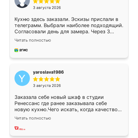
3 августа 2026
Кухню здесь заказали. Эскизы прислали в
телеграмм. Выбрали наиболее подходящий.
Согласовали день для замера. Через 3
недели кухня была уже готова. Остались
Читать полностью
довольны работой. Спасибо Ренессанс
мебель за качественную работу!
yaroslava1986
3 августа 2026
Заказала себе новый шкаф в студии
Ренессанс где ранее заказывала себе
новую кухню.Чего искать, когда качеством
вполне довольна. Служит кухня уже почти
Читать полностью
два года, нареканий нет.