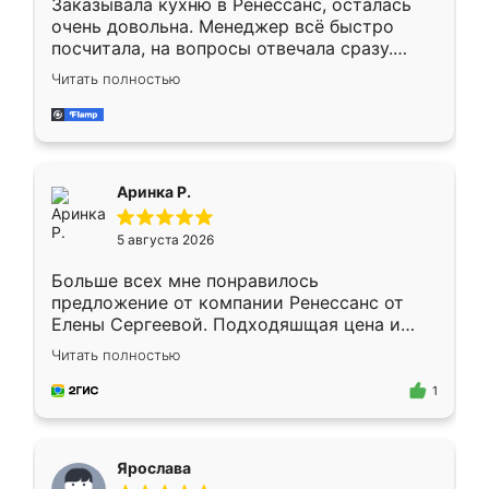
Заказывала кухню в Ренессанс, осталась
очень довольна. Менеджер всё быстро
посчитала, на вопросы отвечала сразу.
Замерщик приехал в субботу, подошёл к
Читать полностью
делу со всей ответственностью. Собрали
за день, ребята работали аккуратно, даже
пыли почти не было. Качество отличное,
ящики ходят плавно, ничего не скрипит.
Всё подошло как влитое.
Аринка Р.
5 августа 2026
Больше всех мне понравилось
предложение от компании Ренессанс от
Елены Сергеевой. Подходяшщая цена и
короткие сроки изготовления. Приехавший
Читать полностью
для замера сотрудник Владислав
предложил по моему эскизу самый
1
подходящий вариант шкафа. Немного его
видоизменил, получилось даже лучше, чем
я хотела.
Ярослава