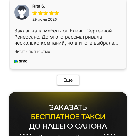
Rita S.
29 июля 2026
Заказывала мебель от Елены Сергеевой
Ренессанс. До этого рассматривала
несколько компаний, но в итоге выбрала
эту. Сначала обговорили условия, потом
Читать полностью
приехал замерщик, всё спокойно объяснил
и снял размеры. Изготовили в срок, с
доставкой тоже никаких проблем не
возникло. Сборку выполнили аккуратно,
мебель сразу встала на свое место без
Еще
каких-либо доработок. Качеством осталась
довольна, все выглядит так, как и ожидала.
ЗАКАЗАТЬ
БЕСПЛАТНОЕ ТАКСИ
ДО НАШЕГО САЛОНА