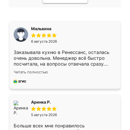
Мальвина
6 августа 2026
Заказывала кухню в Ренессанс, осталась
очень довольна. Менеджер всё быстро
посчитала, на вопросы отвечала сразу.
Замерщик приехал в субботу, подошёл к
Читать полностью
делу со всей ответственностью. Собрали
за день, ребята работали аккуратно, даже
пыли почти не было. Качество отличное,
ящики ходят плавно, ничего не скрипит.
Всё подошло как влитое.
Аринка Р.
5 августа 2026
Больше всех мне понравилось