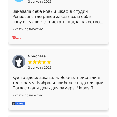
3 августа 2026
Заказала себе новый шкаф в студии
Ренессанс где ранее заказывала себе
новую кухню.Чего искать, когда качеством
вполне довольна. Служит кухня уже почти
Читать полностью
два года, нареканий нет.
Ярослава
3 августа 2026
Кухню здесь заказали. Эскизы прислали в
телеграмм. Выбрали наиболее подходящий.
Согласовали день для замера. Через 3
недели кухня была уже готова. Остались
Читать полностью
довольны работой. Спасибо Ренессанс
мебель за качественную работу!