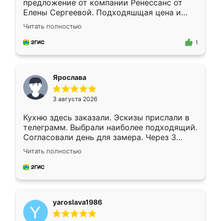
предложение от компании Ренессанс от
Елены Сергеевой. Подходяшщая цена и
короткие сроки изготовления. Приехавший
Читать полностью
для замера сотрудник Владислав
предложил по моему эскизу самый
1
подходящий вариант шкафа. Немного его
видоизменил, получилось даже лучше, чем
я хотела.
Ярослава
3 августа 2026
Кухню здесь заказали. Эскизы прислали в
телеграмм. Выбрали наиболее подходящий.
Согласовали день для замера. Через 3
недели кухня была уже готова. Остались
Читать полностью
довольны работой. Спасибо Ренессанс
мебель за качественную работу!
yaroslava1986