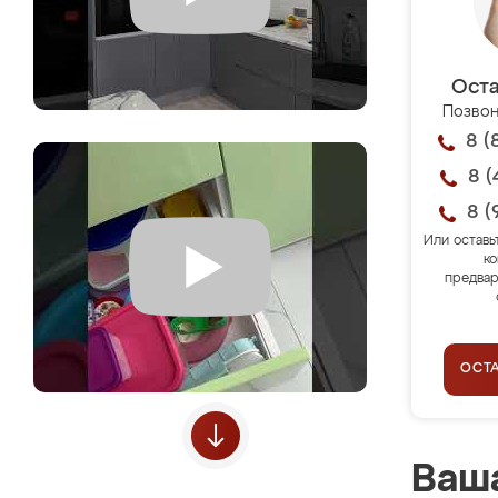
Оста
Позвон
8 (
8 (
8 (
Или оставь
ко
предвар
ОСТ
Ваша