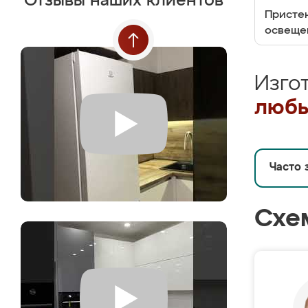
Отзывы наших клиентов
Пристен
освеще
Изго
любы
Часто 
Схе