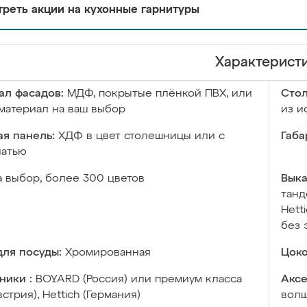
реть акции на кухонные гарнитуры
Характерист
ал фасадов:
МДФ, покрытые плёнкой ПВХ, или
Сто
материал на ваш выбор
из и
я панель:
ХДФ в цвет столешницы или с
Габа
чатью
а выбор, более 300 цветов
Выка
танд
Hett
без 
ля посуды:
Хромированная
Цоко
ники :
BOYARD (Россия) или премиум класса
Аксе
встрия), Hettich (Германия)
волш