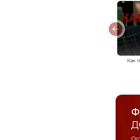
Как 
Ф
Д
Ост