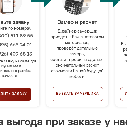
вьте заявку
Замер и расчет
ите по номерам
Дизайнер-замерщик
800) 511-89-55
приедет к Вам с каталогом
материалов,
Вы
495) 665-24-01
проведёт детальные
р
926) 409-68-13
замеры,
д
составит проект и сделает
з
те заявку на сайте для
окончательный расчёт
нсультации и
стоимости Вашей будущей
ительного расчёта
стоимости.
мебели.
ВЫЗВАТЬ ЗАМЕРЩИКА
АВИТЬ ЗАЯВКУ
 выгода при заказе у на