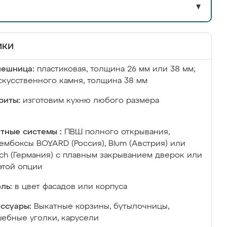
▼
ики
лешница:
пластиковая, толщина 26 мм или 38 мм;
скусственного камня, толщина 38 мм
риты:
изготовим кухню любого размера
тные системы :
ПВШ полного открывания,
ембоксы BOYARD (Россия), Blum (Австрия) или
ich (Германия) с плавным закрыванием дверок или
этой опции
ль:
в цвет фасадов или корпуса
ссуары:
Выкатные корзины, бутылочницы,
ебные уголки, карусели