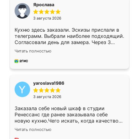
я хотела.
Ярослава
3 августа 2026
Кухню здесь заказали. Эскизы прислали в
телеграмм. Выбрали наиболее подходящий.
Согласовали день для замера. Через 3
недели кухня была уже готова. Остались
Читать полностью
довольны работой. Спасибо Ренессанс
мебель за качественную работу!
yaroslava1986
3 августа 2026
Заказала себе новый шкаф в студии
Ренессанс где ранее заказывала себе
новую кухню.Чего искать, когда качеством
вполне довольна. Служит кухня уже почти
Читать полностью
два года, нареканий нет.