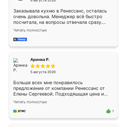
6 августа 2026
мебели буду заказывать только здесь.
Заказывала кухню в Ренессанс, осталась
очень довольна. Менеджер всё быстро
посчитала, на вопросы отвечала сразу.
Замерщик приехал в субботу, подошёл к
Читать полностью
делу со всей ответственностью. Собрали
за день, ребята работали аккуратно, даже
пыли почти не было. Качество отличное,
ящики ходят плавно, ничего не скрипит.
Всё подошло как влитое.
Аринка Р.
5 августа 2026
Больше всех мне понравилось
предложение от компании Ренессанс от
Елены Сергеевой. Подходяшщая цена и
короткие сроки изготовления. Приехавший
Читать полностью
для замера сотрудник Владислав
предложил по моему эскизу самый
1
подходящий вариант шкафа. Немного его
видоизменил, получилось даже лучше, чем