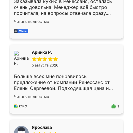
Заказывала кухню в Ренессанс, осталась
очень довольна. Менеджер всё быстро
посчитала, на вопросы отвечала сразу.
Замерщик приехал в субботу, подошёл к
Читать полностью
делу со всей ответственностью. Собрали
за день, ребята работали аккуратно, даже
пыли почти не было. Качество отличное,
ящики ходят плавно, ничего не скрипит.
Всё подошло как влитое.
Аринка Р.
5 августа 2026
Больше всех мне понравилось
предложение от компании Ренессанс от
Елены Сергеевой. Подходяшщая цена и
короткие сроки изготовления. Приехавший
Читать полностью
для замера сотрудник Владислав
предложил по моему эскизу самый
1
подходящий вариант шкафа. Немного его
видоизменил, получилось даже лучше, чем
я хотела.
Ярослава