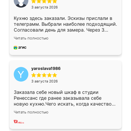
3 августа 2026
Кухню здесь заказали. Эскизы прислали в
телеграмм. Выбрали наиболее подходящий.
Согласовали день для замера. Через 3
недели кухня была уже готова. Остались
Читать полностью
довольны работой. Спасибо Ренессанс
мебель за качественную работу!
yaroslava1986
3 августа 2026
Заказала себе новый шкаф в студии
Ренессанс где ранее заказывала себе
новую кухню.Чего искать, когда качеством
вполне довольна. Служит кухня уже почти
Читать полностью
два года, нареканий нет.