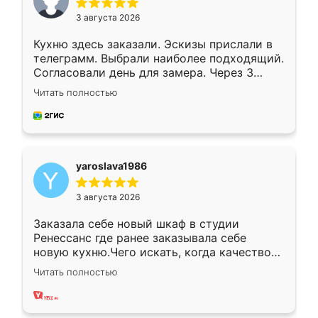
3 августа 2026
Кухню здесь заказали. Эскизы прислали в
телеграмм. Выбрали наиболее подходящий.
Согласовали день для замера. Через 3
недели кухня была уже готова. Остались
Читать полностью
довольны работой. Спасибо Ренессанс
мебель за качественную работу!
yaroslava1986
3 августа 2026
Заказала себе новый шкаф в студии
Ренессанс где ранее заказывала себе
новую кухню.Чего искать, когда качеством
вполне довольна. Служит кухня уже почти
Читать полностью
два года, нареканий нет.