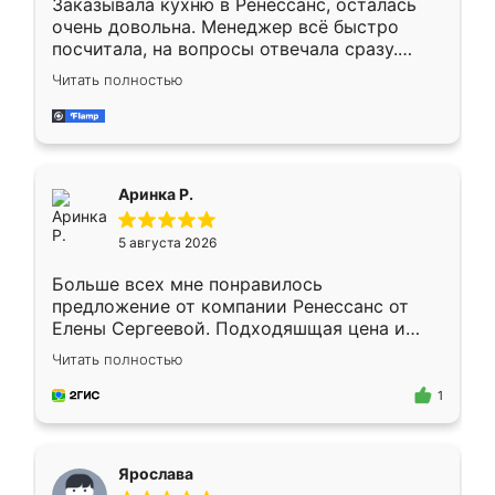
Заказывала кухню в Ренессанс, осталась
очень довольна. Менеджер всё быстро
посчитала, на вопросы отвечала сразу.
Замерщик приехал в субботу, подошёл к
Читать полностью
делу со всей ответственностью. Собрали
за день, ребята работали аккуратно, даже
пыли почти не было. Качество отличное,
ящики ходят плавно, ничего не скрипит.
Всё подошло как влитое.
Аринка Р.
5 августа 2026
Больше всех мне понравилось
предложение от компании Ренессанс от
Елены Сергеевой. Подходяшщая цена и
короткие сроки изготовления. Приехавший
Читать полностью
для замера сотрудник Владислав
предложил по моему эскизу самый
1
подходящий вариант шкафа. Немного его
видоизменил, получилось даже лучше, чем
я хотела.
Ярослава