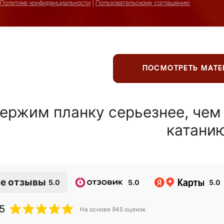
Политике конфиденциальности
|
Пользовательскому соглашению
ПОСМОТРЕТЬ МАТ
ержим планку серьезнее, чем
катани
е отзывы
5.0
5.0
5.0
5
На основе
945
оценок