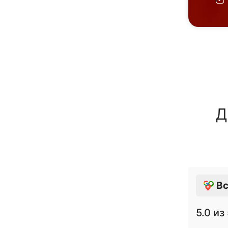
Д
Вс
5.0
из 