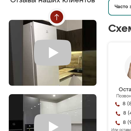
Отзывы наших клиентов
Часто 
Схе
Оста
Позвон
8 (
8 (
8 (
Или оставь