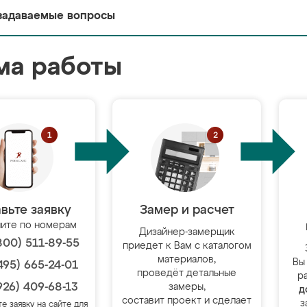
задаваемые вопросы
ма работы
вьте заявку
Замер и расчет
ите по номерам
Дизайнер-замерщик
800) 511-89-55
приедет к Вам с каталогом
материалов,
Вы
495) 665-24-01
проведёт детальные
р
926) 409-68-13
замеры,
д
составит проект и сделает
з
те заявку на сайте для