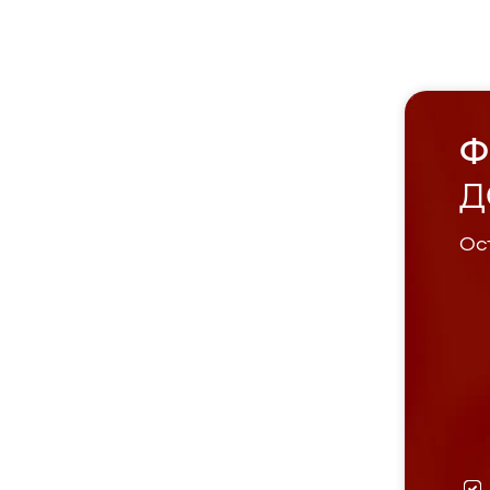
Ф
Д
Ост