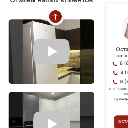
Отзывы наших клиентов
Оста
Позвон
8 (
8 (
8 (
Или оставь
ко
предвар
ОСТ