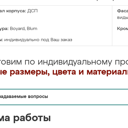
ал корпуса:
ДСП
Фаса
виды
ура:
Boyard, Blum
Кром
ы:
индивидуально под Ваш заказ
товим по индивидуальному про
е размеры, цвета и материа
задаваемые вопросы
ма работы