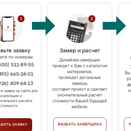
вьте заявку
Замер и расчет
ите по номерам
Дизайнер-замерщик
800) 511-89-55
приедет к Вам с каталогом
материалов,
Вы
495) 665-24-01
проведёт детальные
р
926) 409-68-13
замеры,
д
составит проект и сделает
з
те заявку на сайте для
окончательный расчёт
нсультации и
стоимости Вашей будущей
ительного расчёта
стоимости.
мебели.
ВЫЗВАТЬ ЗАМЕРЩИКА
АВИТЬ ЗАЯВКУ