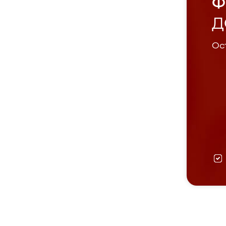
Ф
Д
Ост