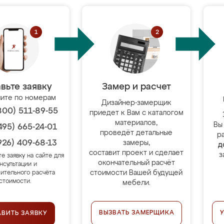
вьте заявку
Замер и расчет
ите по номерам
Дизайнер-замерщик
800) 511-89-55
приедет к Вам с каталогом
материалов,
Вы
495) 665-24-01
проведёт детальные
р
926) 409-68-13
замеры,
д
составит проект и сделает
з
те заявку на сайте для
окончательный расчёт
нсультации и
стоимости Вашей будущей
ительного расчёта
стоимости.
мебели.
ВЫЗВАТЬ ЗАМЕРЩИКА
АВИТЬ ЗАЯВКУ