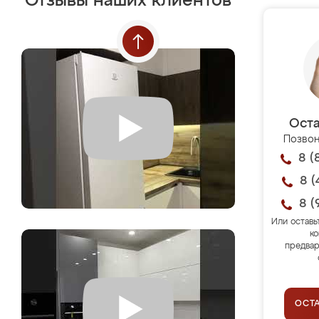
Отзывы наших клиентов
Оста
Позвон
8 (
8 (
8 (
Или оставь
ко
предвар
ОСТ