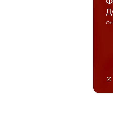
Ф
Д
Ост