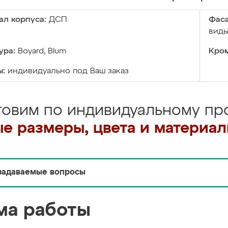
ал корпуса:
ДСП
Фаса
виды
ура:
Boyard, Blum
Кром
ы:
индивидуально под Ваш заказ
товим по индивидуальному про
е размеры, цвета и материа
задаваемые вопросы
ма работы