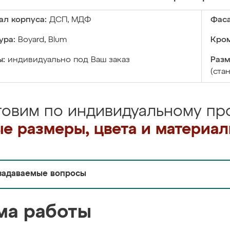
ал корпуса:
ДСП, МДФ
Фаса
ура:
Boyard, Blum
Кром
ы:
индивидуально под Ваш заказ
Разм
(ста
товим по индивидуальному про
е размеры, цвета и материа
задаваемые вопросы
ма работы