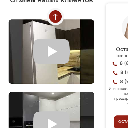
Отзывы наших клиентов
Оста
Позвон
8 (
8 (
8 (
Или оставь
ко
предвар
ОСТ