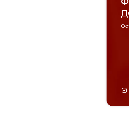
Ф
Д
Ост