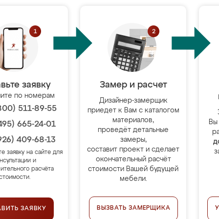
вьте заявку
Замер и расчет
ите по номерам
Дизайнер-замерщик
800) 511-89-55
приедет к Вам с каталогом
материалов,
Вы
495) 665-24-01
проведёт детальные
р
926) 409-68-13
замеры,
д
составит проект и сделает
з
те заявку на сайте для
окончательный расчёт
нсультации и
стоимости Вашей будущей
ительного расчёта
стоимости.
мебели.
ВЫЗВАТЬ ЗАМЕРЩИКА
АВИТЬ ЗАЯВКУ