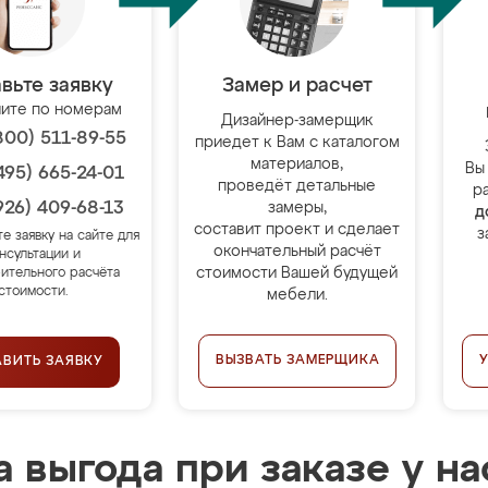
вьте заявку
Замер и расчет
ите по номерам
Дизайнер-замерщик
800) 511-89-55
приедет к Вам с каталогом
материалов,
Вы
495) 665-24-01
проведёт детальные
р
926) 409-68-13
замеры,
д
составит проект и сделает
з
те заявку на сайте для
окончательный расчёт
нсультации и
стоимости Вашей будущей
ительного расчёта
стоимости.
мебели.
ВЫЗВАТЬ ЗАМЕРЩИКА
АВИТЬ ЗАЯВКУ
 выгода при заказе у на