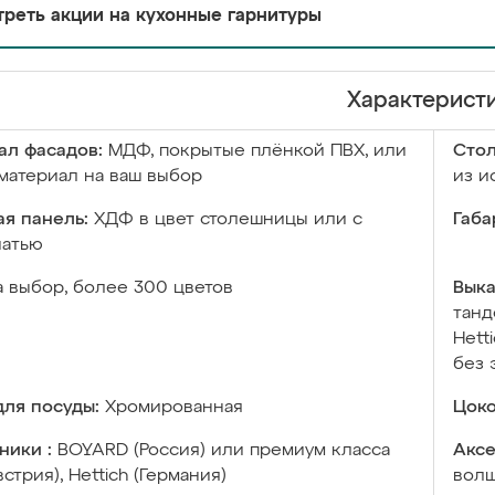
реть акции на кухонные гарнитуры
Характерист
ал фасадов:
МДФ, покрытые плёнкой ПВХ, или
Сто
материал на ваш выбор
из и
я панель:
ХДФ в цвет столешницы или с
Габа
чатью
а выбор, более 300 цветов
Выка
танд
Hett
без 
ля посуды:
Хромированная
Цоко
ники :
BOYARD (Россия) или премиум класса
Аксе
встрия), Hettich (Германия)
волш