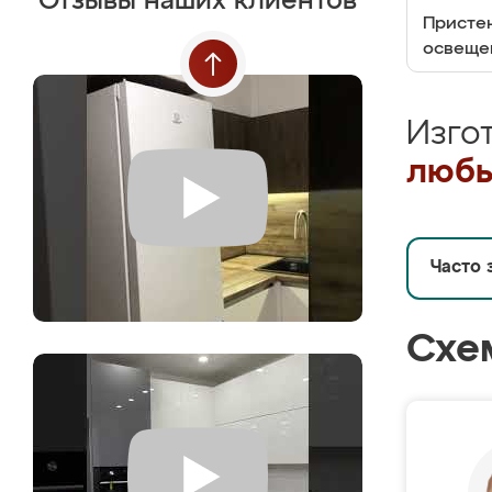
Отзывы наших клиентов
Пристен
освеще
Изго
любы
Часто 
Схе