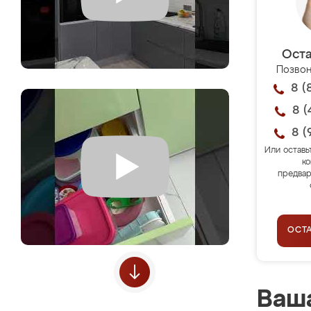
Оста
Позвон
8 (
8 (
8 (
Или оставь
ко
предвар
ОСТ
Ваша