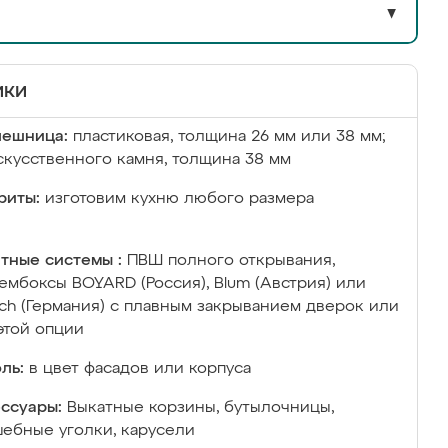
▼
ики
лешница:
пластиковая, толщина 26 мм или 38 мм;
скусственного камня, толщина 38 мм
риты:
изготовим кухню любого размера
тные системы :
ПВШ полного открывания,
ембоксы BOYARD (Россия), Blum (Австрия) или
ich (Германия) с плавным закрыванием дверок или
этой опции
ль:
в цвет фасадов или корпуса
ссуары:
Выкатные корзины, бутылочницы,
ебные уголки, карусели