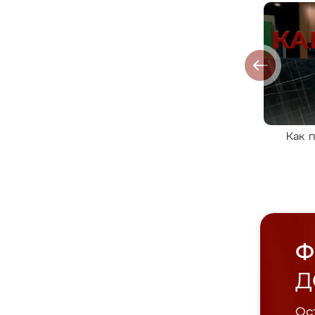
Как 
Ф
Д
Ост