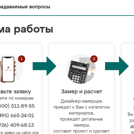
задаваемые вопросы
ма работы
вьте заявку
Замер и расчет
ите по номерам
Дизайнер-замерщик
800) 511-89-55
приедет к Вам с каталогом
материалов,
Вы
495) 665-24-01
проведёт детальные
р
926) 409-68-13
замеры,
д
составит проект и сделает
з
те заявку на сайте для