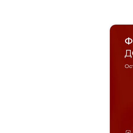
Ф
Д
Ост