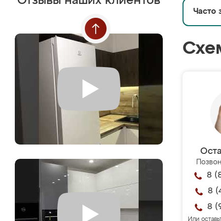
Отзывы наших клиентов
Часто 
Схе
Оста
Позвон
8 (
8 (
8 (
Или оставь