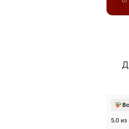
Д
Вс
5.0
из 