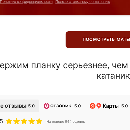
Политике конфиденциальности
|
Пользовательскому соглашению
ПОСМОТРЕТЬ МАТ
ержим планку серьезнее, чем
катани
е отзывы
5.0
5.0
5.0
5
На основе
944
оценок