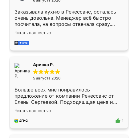
6 августа 2026
мебели буду заказывать только здесь.
Заказывала кухню в Ренессанс, осталась
очень довольна. Менеджер всё быстро
посчитала, на вопросы отвечала сразу.
Замерщик приехал в субботу, подошёл к
Читать полностью
делу со всей ответственностью. Собрали
за день, ребята работали аккуратно, даже
пыли почти не было. Качество отличное,
ящики ходят плавно, ничего не скрипит.
Всё подошло как влитое.
Аринка Р.
5 августа 2026
Больше всех мне понравилось
предложение от компании Ренессанс от
Елены Сергеевой. Подходяшщая цена и
короткие сроки изготовления. Приехавший
Читать полностью
для замера сотрудник Владислав
предложил по моему эскизу самый
1
подходящий вариант шкафа. Немного его
видоизменил, получилось даже лучше, чем