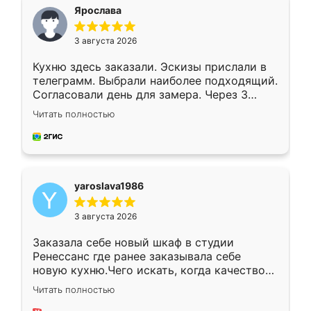
я хотела.
Ярослава
3 августа 2026
Кухню здесь заказали. Эскизы прислали в
телеграмм. Выбрали наиболее подходящий.
Согласовали день для замера. Через 3
недели кухня была уже готова. Остались
Читать полностью
довольны работой. Спасибо Ренессанс
мебель за качественную работу!
yaroslava1986
3 августа 2026
Заказала себе новый шкаф в студии
Ренессанс где ранее заказывала себе
новую кухню.Чего искать, когда качеством
вполне довольна. Служит кухня уже почти
Читать полностью
два года, нареканий нет.