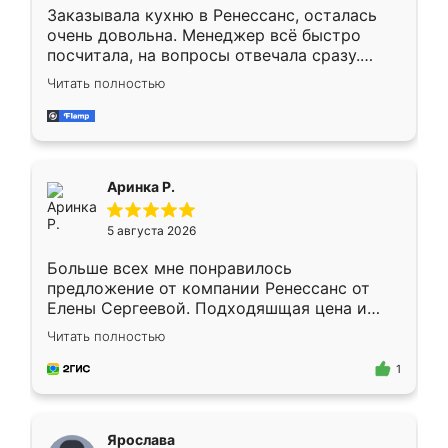
Заказывала кухню в Ренессанс, осталась
очень довольна. Менеджер всё быстро
посчитала, на вопросы отвечала сразу.
Замерщик приехал в субботу, подошёл к
Читать полностью
делу со всей ответственностью. Собрали
за день, ребята работали аккуратно, даже
пыли почти не было. Качество отличное,
ящики ходят плавно, ничего не скрипит.
Всё подошло как влитое.
Аринка Р.
5 августа 2026
Больше всех мне понравилось
предложение от компании Ренессанс от
Елены Сергеевой. Подходяшщая цена и
короткие сроки изготовления. Приехавший
Читать полностью
для замера сотрудник Владислав
предложил по моему эскизу самый
1
подходящий вариант шкафа. Немного его
видоизменил, получилось даже лучше, чем
я хотела.
Ярослава