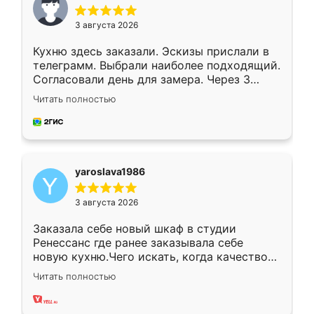
3 августа 2026
Кухню здесь заказали. Эскизы прислали в
телеграмм. Выбрали наиболее подходящий.
Согласовали день для замера. Через 3
недели кухня была уже готова. Остались
Читать полностью
довольны работой. Спасибо Ренессанс
мебель за качественную работу!
yaroslava1986
3 августа 2026
Заказала себе новый шкаф в студии
Ренессанс где ранее заказывала себе
новую кухню.Чего искать, когда качеством
вполне довольна. Служит кухня уже почти
Читать полностью
два года, нареканий нет.