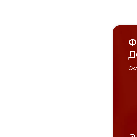
Ф
Д
Ост