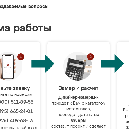
задаваемые вопросы
ма работы
вьте заявку
Замер и расчет
ите по номерам
Дизайнер-замерщик
800) 511-89-55
приедет к Вам с каталогом
материалов,
Вы
495) 665-24-01
проведёт детальные
р
926) 409-68-13
замеры,
д
составит проект и сделает
з
те заявку на сайте для