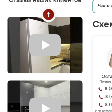
Отзывы наших клиентов
Часто 
Схе
Оста
Позвон
8 (
8 (
8 (
Или оставь