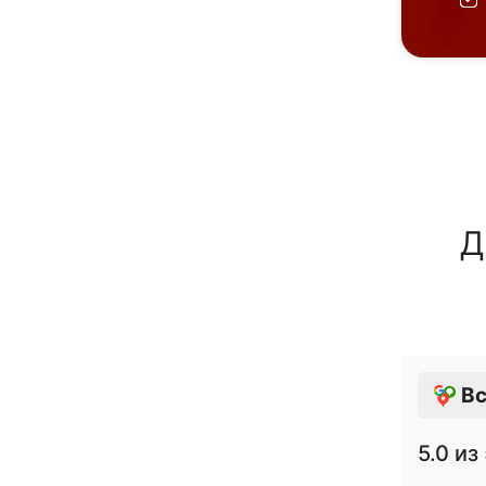
Д
Вс
5.0
из 