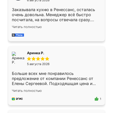
6 августа 2026
мебели буду заказывать только здесь.
Заказывала кухню в Ренессанс, осталась
очень довольна. Менеджер всё быстро
посчитала, на вопросы отвечала сразу.
Замерщик приехал в субботу, подошёл к
Читать полностью
делу со всей ответственностью. Собрали
за день, ребята работали аккуратно, даже
пыли почти не было. Качество отличное,
ящики ходят плавно, ничего не скрипит.
Всё подошло как влитое.
Аринка Р.
5 августа 2026
Больше всех мне понравилось
предложение от компании Ренессанс от
Елены Сергеевой. Подходяшщая цена и
короткие сроки изготовления. Приехавший
Читать полностью
для замера сотрудник Владислав
предложил по моему эскизу самый
1
подходящий вариант шкафа. Немного его
видоизменил, получилось даже лучше, чем