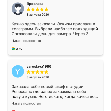
я хотела.
Ярослава
3 августа 2026
Кухню здесь заказали. Эскизы прислали в
телеграмм. Выбрали наиболее подходящий.
Согласовали день для замера. Через 3
недели кухня была уже готова. Остались
Читать полностью
довольны работой. Спасибо Ренессанс
мебель за качественную работу!
yaroslava1986
3 августа 2026
Заказала себе новый шкаф в студии
Ренессанс где ранее заказывала себе
новую кухню.Чего искать, когда качеством
вполне довольна. Служит кухня уже почти
Читать полностью
два года, нареканий нет.