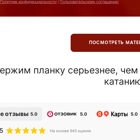
Политике конфиденциальности
|
Пользовательскому соглашению
ПОСМОТРЕТЬ МАТ
ержим планку серьезнее, чем
катани
е отзывы
5.0
5.0
5.0
5
На основе
945
оценок