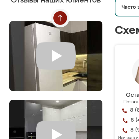
Отзывы наших клиентов
Часто 
Схе
Оста
Позвон
8 (
8 (
8 (
Или оставь