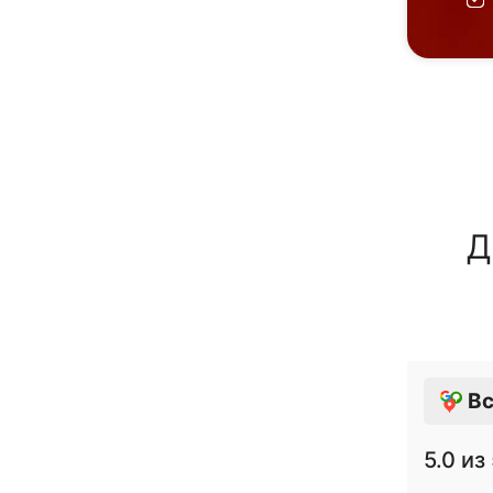
Д
Вс
5.0
из 