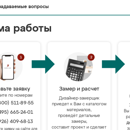
задаваемые вопросы
ма работы
вьте заявку
Замер и расчет
ите по номерам
Дизайнер-замерщик
800) 511-89-55
приедет к Вам с каталогом
материалов,
Вы
495) 665-24-01
проведёт детальные
р
926) 409-68-13
замеры,
д
составит проект и сделает
з
те заявку на сайте для