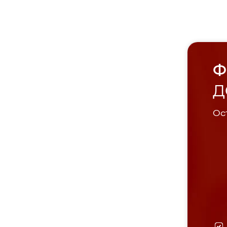
Ф
Д
Ост