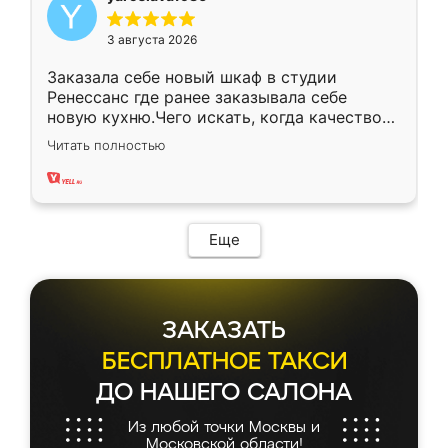
3 августа 2026
Заказала себе новый шкаф в студии
Ренессанс где ранее заказывала себе
новую кухню.Чего искать, когда качеством
вполне довольна. Служит кухня уже почти
Читать полностью
два года, нареканий нет.
Еще
ЗАКАЗАТЬ
БЕСПЛАТНОЕ ТАКСИ
ДО НАШЕГО САЛОНА
Из любой точки Москвы и
Московской области!