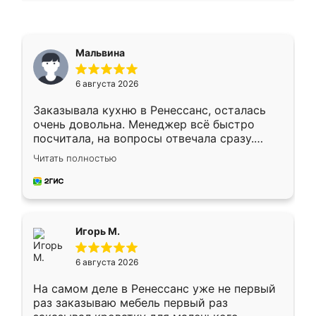
Мальвина
6 августа 2026
Заказывала кухню в Ренессанс, осталась
очень довольна. Менеджер всё быстро
посчитала, на вопросы отвечала сразу.
Замерщик приехал в субботу, подошёл к
Читать полностью
делу со всей ответственностью. Собрали
за день, ребята работали аккуратно, даже
пыли почти не было. Качество отличное,
ящики ходят плавно, ничего не скрипит.
Всё подошло как влитое.
Игорь М.
6 августа 2026
На самом деле в Ренессанс уже не первый
раз заказываю мебель первый раз