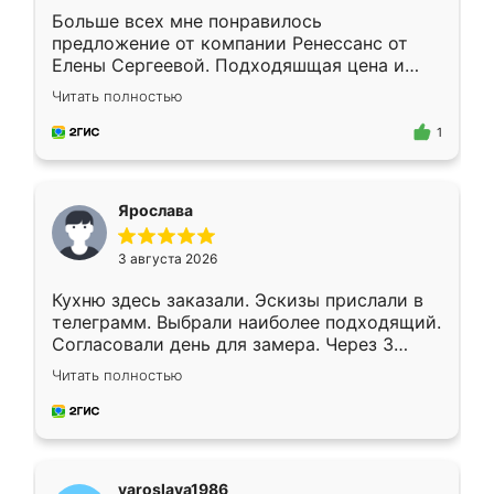
Больше всех мне понравилось
предложение от компании Ренессанс от
Елены Сергеевой. Подходяшщая цена и
короткие сроки изготовления. Приехавший
Читать полностью
для замера сотрудник Владислав
предложил по моему эскизу самый
1
подходящий вариант шкафа. Немного его
видоизменил, получилось даже лучше, чем
я хотела.
Ярослава
3 августа 2026
Кухню здесь заказали. Эскизы прислали в
телеграмм. Выбрали наиболее подходящий.
Согласовали день для замера. Через 3
недели кухня была уже готова. Остались
Читать полностью
довольны работой. Спасибо Ренессанс
мебель за качественную работу!
yaroslava1986