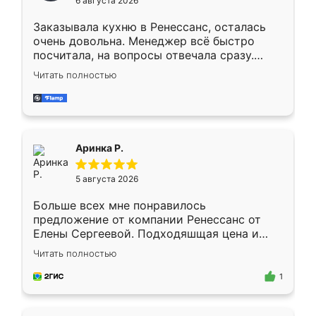
6 августа 2026
мебели буду заказывать только здесь.
Заказывала кухню в Ренессанс, осталась
очень довольна. Менеджер всё быстро
посчитала, на вопросы отвечала сразу.
Замерщик приехал в субботу, подошёл к
Читать полностью
делу со всей ответственностью. Собрали
за день, ребята работали аккуратно, даже
пыли почти не было. Качество отличное,
ящики ходят плавно, ничего не скрипит.
Всё подошло как влитое.
Аринка Р.
5 августа 2026
Больше всех мне понравилось
предложение от компании Ренессанс от
Елены Сергеевой. Подходяшщая цена и
короткие сроки изготовления. Приехавший
Читать полностью
для замера сотрудник Владислав
предложил по моему эскизу самый
1
подходящий вариант шкафа. Немного его
видоизменил, получилось даже лучше, чем