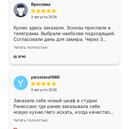
я хотела.
Ярослава
3 августа 2026
Кухню здесь заказали. Эскизы прислали в
телеграмм. Выбрали наиболее подходящий.
Согласовали день для замера. Через 3
недели кухня была уже готова. Остались
Читать полностью
довольны работой. Спасибо Ренессанс
мебель за качественную работу!
yaroslava1986
3 августа 2026
Заказала себе новый шкаф в студии
Ренессанс где ранее заказывала себе
новую кухню.Чего искать, когда качеством
вполне довольна. Служит кухня уже почти
Читать полностью
два года, нареканий нет.