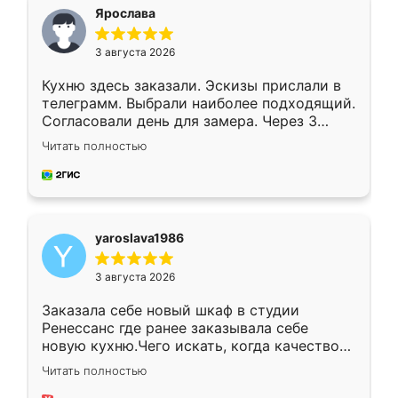
я хотела.
Ярослава
3 августа 2026
Кухню здесь заказали. Эскизы прислали в
телеграмм. Выбрали наиболее подходящий.
Согласовали день для замера. Через 3
недели кухня была уже готова. Остались
Читать полностью
довольны работой. Спасибо Ренессанс
мебель за качественную работу!
yaroslava1986
3 августа 2026
Заказала себе новый шкаф в студии
Ренессанс где ранее заказывала себе
новую кухню.Чего искать, когда качеством
вполне довольна. Служит кухня уже почти
Читать полностью
два года, нареканий нет.