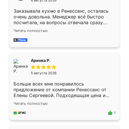
6 августа 2026
мебели буду заказывать только здесь.
Заказывала кухню в Ренессанс, осталась
очень довольна. Менеджер всё быстро
посчитала, на вопросы отвечала сразу.
Замерщик приехал в субботу, подошёл к
Читать полностью
делу со всей ответственностью. Собрали
за день, ребята работали аккуратно, даже
пыли почти не было. Качество отличное,
ящики ходят плавно, ничего не скрипит.
Всё подошло как влитое.
Аринка Р.
5 августа 2026
Больше всех мне понравилось
предложение от компании Ренессанс от
Елены Сергеевой. Подходяшщая цена и
короткие сроки изготовления. Приехавший
Читать полностью
для замера сотрудник Владислав
предложил по моему эскизу самый
1
подходящий вариант шкафа. Немного его
видоизменил, получилось даже лучше, чем