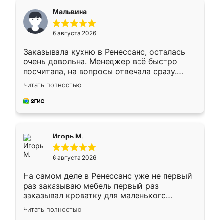
Мальвина
6 августа 2026
Заказывала кухню в Ренессанс, осталась
очень довольна. Менеджер всё быстро
посчитала, на вопросы отвечала сразу.
Замерщик приехал в субботу, подошёл к
Читать полностью
делу со всей ответственностью. Собрали
за день, ребята работали аккуратно, даже
пыли почти не было. Качество отличное,
ящики ходят плавно, ничего не скрипит.
Всё подошло как влитое.
Игорь М.
6 августа 2026
На самом деле в Ренессанс уже не первый
раз заказываю мебель первый раз
заказывал кроватку для маленького
ребёнка при его рождении ,во второй раз
Читать полностью
заказал шкаф-купе. По качеству очень