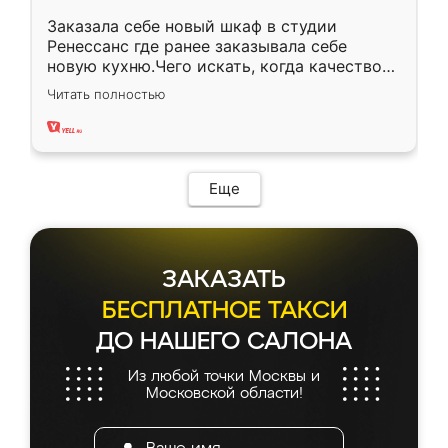
Заказала себе новый шкаф в студии
Ренессанс где ранее заказывала себе
новую кухню.Чего искать, когда качеством
вполне довольна. Служит кухня уже почти
Читать полностью
два года, нареканий нет.
Еще
ЗАКАЗАТЬ
БЕСПЛАТНОЕ ТАКСИ
ДО НАШЕГО САЛОНА
Из любой точки Москвы и
Московской области!