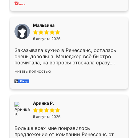
хорошее сборка достаточно быстрая,
также адекватные цены. До этого
сравнивал с разными конкурентами в этом
сегменте ,выбор у конкурентов куда
Мальвина
меньше, здесь же он более разнообразный.
Мне нравится ,если что-то потребуется из
6 августа 2026
мебели буду заказывать только здесь.
Заказывала кухню в Ренессанс, осталась
очень довольна. Менеджер всё быстро
посчитала, на вопросы отвечала сразу.
Замерщик приехал в субботу, подошёл к
Читать полностью
делу со всей ответственностью. Собрали
за день, ребята работали аккуратно, даже
пыли почти не было. Качество отличное,
ящики ходят плавно, ничего не скрипит.
Всё подошло как влитое.
Аринка Р.
5 августа 2026
Больше всех мне понравилось
предложение от компании Ренессанс от