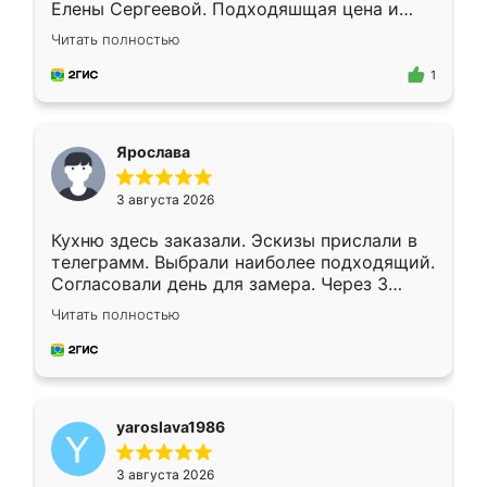
Елены Сергеевой. Подходяшщая цена и
короткие сроки изготовления. Приехавший
Читать полностью
для замера сотрудник Владислав
предложил по моему эскизу самый
1
подходящий вариант шкафа. Немного его
видоизменил, получилось даже лучше, чем
я хотела.
Ярослава
3 августа 2026
Кухню здесь заказали. Эскизы прислали в
телеграмм. Выбрали наиболее подходящий.
Согласовали день для замера. Через 3
недели кухня была уже готова. Остались
Читать полностью
довольны работой. Спасибо Ренессанс
мебель за качественную работу!
yaroslava1986
3 августа 2026