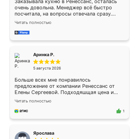
Заказывала кухню в Ренессанс, осталась
очень довольна. Менеджер всё быстро
посчитала, на вопросы отвечала сразу.
Замерщик приехал в субботу, подошёл к
Читать полностью
делу со всей ответственностью. Собрали
за день, ребята работали аккуратно, даже
пыли почти не было. Качество отличное,
ящики ходят плавно, ничего не скрипит.
Всё подошло как влитое.
Аринка Р.
5 августа 2026
Больше всех мне понравилось
предложение от компании Ренессанс от
Елены Сергеевой. Подходяшщая цена и
короткие сроки изготовления. Приехавший
Читать полностью
для замера сотрудник Владислав
предложил по моему эскизу самый
1
подходящий вариант шкафа. Немного его
видоизменил, получилось даже лучше, чем
я хотела.
Ярослава