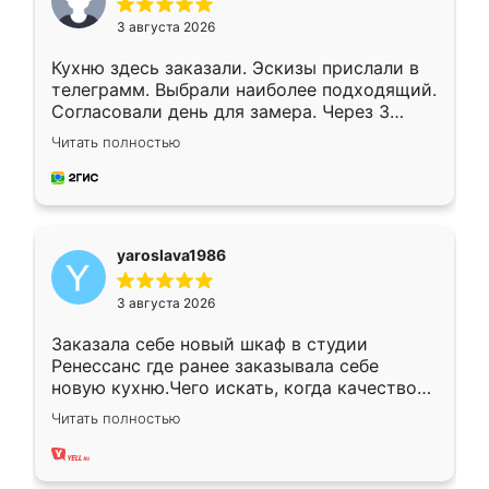
3 августа 2026
Кухню здесь заказали. Эскизы прислали в
телеграмм. Выбрали наиболее подходящий.
Согласовали день для замера. Через 3
недели кухня была уже готова. Остались
Читать полностью
довольны работой. Спасибо Ренессанс
мебель за качественную работу!
yaroslava1986
3 августа 2026
Заказала себе новый шкаф в студии
Ренессанс где ранее заказывала себе
новую кухню.Чего искать, когда качеством
вполне довольна. Служит кухня уже почти
Читать полностью
два года, нареканий нет.