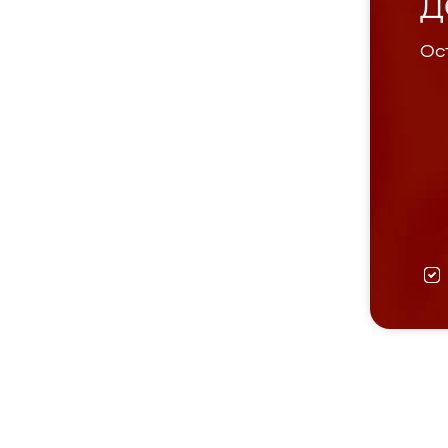
Д
Ост