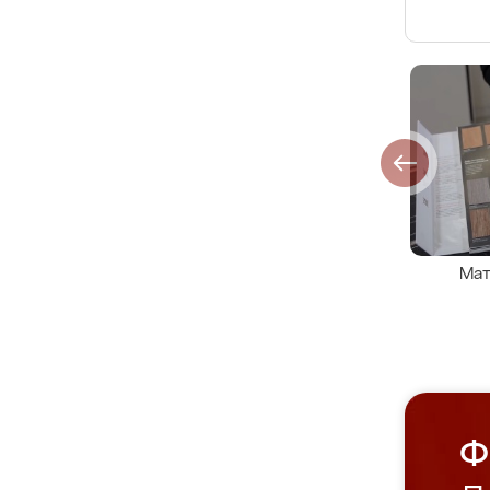
Мат
Ф