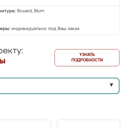
итура:
Boyard, Blum
еры:
индивидуально под Ваш заказ
екту:
УЗНАТЬ
лы
ПОДРОБНОСТИ
▼