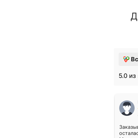
Д
Вс
5.0
из 
Заказыв
осталас