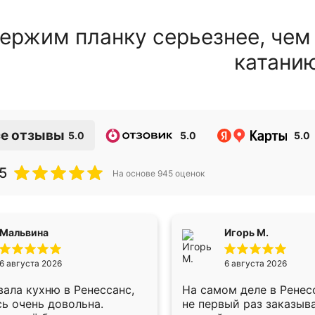
ержим планку серьезнее, чем
катани
е отзывы
5.0
5.0
5.0
5
На основе
945
оценок
Мальвина
Игорь М.
6 августа 2026
6 августа 2026
ала кухню в Ренессанс,
На самом деле в Ренес
ь очень довольна.
не первый раз заказыв