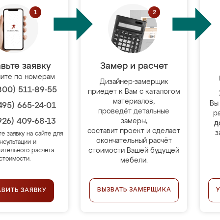
вьте заявку
Замер и расчет
ите по номерам
Дизайнер-замерщик
800) 511-89-55
приедет к Вам с каталогом
материалов,
Вы
495) 665-24-01
проведёт детальные
р
926) 409-68-13
замеры,
д
составит проект и сделает
з
те заявку на сайте для
окончательный расчёт
нсультации и
стоимости Вашей будущей
ительного расчёта
стоимости.
мебели.
ВЫЗВАТЬ ЗАМЕРЩИКА
АВИТЬ ЗАЯВКУ