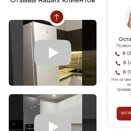
Отзывы наших клиентов
Оста
Позвон
8 (
8 (
8 (
Или оставь
ко
предвар
ОСТ