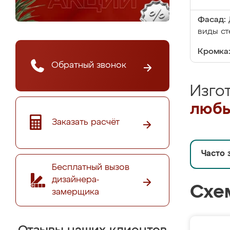
Фасад:
виды ст
Кромка
Обратный звонок
Изго
любы
Заказать расчёт
Часто 
Бесплатный вызов
дизайнера-
Схе
замерщика