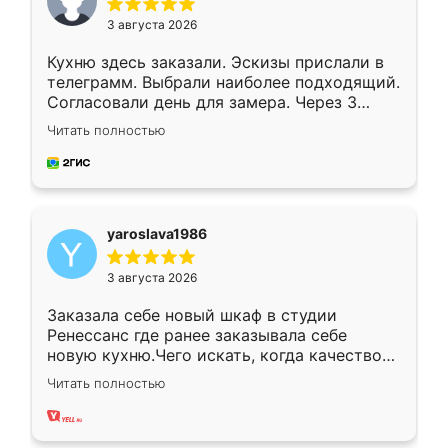
3 августа 2026
Кухню здесь заказали. Эскизы прислали в
телеграмм. Выбрали наиболее подходящий.
Согласовали день для замера. Через 3
недели кухня была уже готова. Остались
Читать полностью
довольны работой. Спасибо Ренессанс
мебель за качественную работу!
yaroslava1986
3 августа 2026
Заказала себе новый шкаф в студии
Ренессанс где ранее заказывала себе
новую кухню.Чего искать, когда качеством
вполне довольна. Служит кухня уже почти
Читать полностью
два года, нареканий нет.