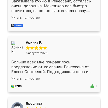
Заказывала кухню в Ренессанс, осталась
очень довольна. Менеджер всё быстро
посчитала, на вопросы отвечала сразу.
Замерщик приехал в субботу, подошёл к
Читать полностью
делу со всей ответственностью. Собрали
за день, ребята работали аккуратно, даже
пыли почти не было. Качество отличное,
ящики ходят плавно, ничего не скрипит.
Всё подошло как влитое.
Аринка Р.
5 августа 2026
Больше всех мне понравилось
предложение от компании Ренессанс от
Елены Сергеевой. Подходяшщая цена и
короткие сроки изготовления. Приехавший
Читать полностью
для замера сотрудник Владислав
предложил по моему эскизу самый
1
подходящий вариант шкафа. Немного его
видоизменил, получилось даже лучше, чем
я хотела.
Ярослава