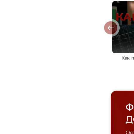
Как 
Ф
Д
Ост