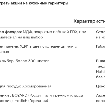
реть акции на кухонные гарнитуры
Характерист
ал фасадов:
МДФ, покрытые плёнкой ПВХ, или
Сто
материал на ваш выбор
из и
я панель:
ХДФ в цвет столешницы или с
Габа
чатью
а выбор, более 300 цветов
Выка
танд
Hett
без 
ля посуды:
Хромированная
Цоко
ники :
BOYARD (Россия) или премиум класса
Аксе
встрия), Hettich (Германия)
волш