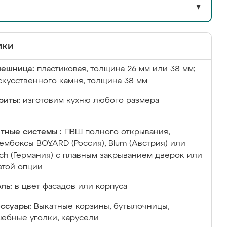
▼
ики
лешница:
пластиковая, толщина 26 мм или 38 мм;
скусственного камня, толщина 38 мм
риты:
изготовим кухню любого размера
тные системы :
ПВШ полного открывания,
ембоксы BOYARD (Россия), Blum (Австрия) или
ich (Германия) с плавным закрыванием дверок или
этой опции
ль:
в цвет фасадов или корпуса
ссуары:
Выкатные корзины, бутылочницы,
ебные уголки, карусели