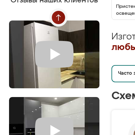
Отзывы наших клиентов
Пристен
освеще
Изго
любы
Часто 
Схе