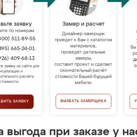
вьте заявку
Замер и расчет
ите по номерам
Дизайнер-замерщик
800) 511-89-55
приедет к Вам с каталогом
материалов,
Вы
495) 665-24-01
проведёт детальные
р
926) 409-68-13
замеры,
д
составит проект и сделает
з
те заявку на сайте для
окончательный расчёт
нсультации и
стоимости Вашей будущей
ительного расчёта
стоимости.
мебели.
ВЫЗВАТЬ ЗАМЕРЩИКА
АВИТЬ ЗАЯВКУ
 выгода при заказе у на