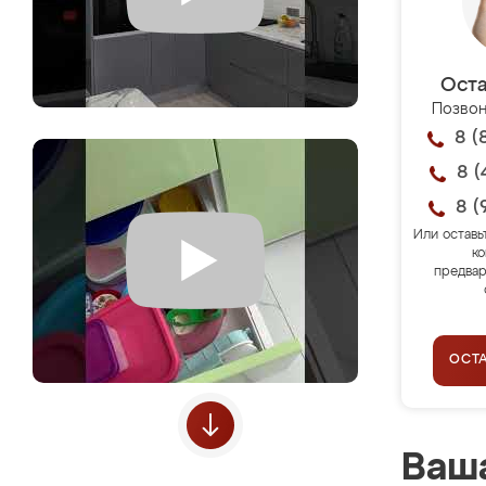
Оста
Позвон
8 (
8 (
8 (
Или оставь
ко
предвар
ОСТ
Ваша