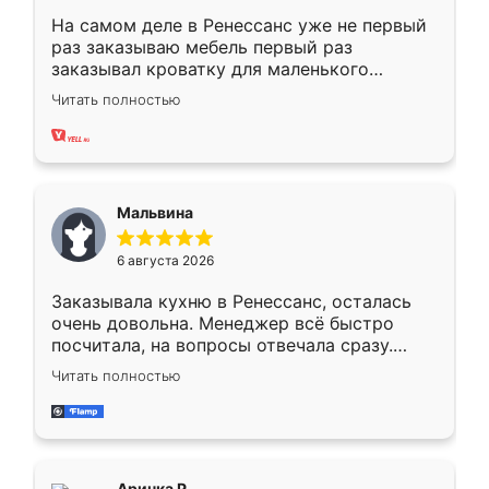
На самом деле в Ренессанс уже не первый
раз заказываю мебель первый раз
заказывал кроватку для маленького
ребёнка при его рождении ,во второй раз
Читать полностью
заказал шкаф-купе. По качеству очень
хорошее сборка достаточно быстрая,
также адекватные цены. До этого
сравнивал с разными конкурентами в этом
сегменте ,выбор у конкурентов куда
Мальвина
меньше, здесь же он более разнообразный.
Мне нравится ,если что-то потребуется из
6 августа 2026
мебели буду заказывать только здесь.
Заказывала кухню в Ренессанс, осталась
очень довольна. Менеджер всё быстро
посчитала, на вопросы отвечала сразу.
Замерщик приехал в субботу, подошёл к
Читать полностью
делу со всей ответственностью. Собрали
за день, ребята работали аккуратно, даже
пыли почти не было. Качество отличное,
ящики ходят плавно, ничего не скрипит.
Всё подошло как влитое.
Аринка Р.