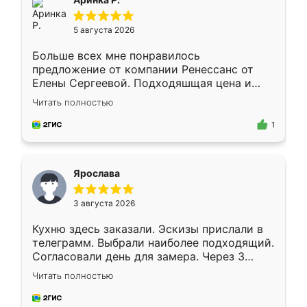
5 августа 2026
Больше всех мне понравилось
предложение от компании Ренессанс от
Елены Сергеевой. Подходяшщая цена и
короткие сроки изготовления. Приехавший
Читать полностью
для замера сотрудник Владислав
предложил по моему эскизу самый
1
подходящий вариант шкафа. Немного его
видоизменил, получилось даже лучше, чем
я хотела.
Ярослава
3 августа 2026
Кухню здесь заказали. Эскизы прислали в
телеграмм. Выбрали наиболее подходящий.
Согласовали день для замера. Через 3
недели кухня была уже готова. Остались
Читать полностью
довольны работой. Спасибо Ренессанс
мебель за качественную работу!