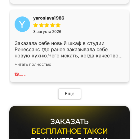
yaroslava1986
3 августа 2026
Заказала себе новый шкаф в студии
Ренессанс где ранее заказывала себе
новую кухню.Чего искать, когда качеством
вполне довольна. Служит кухня уже почти
Читать полностью
два года, нареканий нет.
Еще
ЗАКАЗАТЬ
БЕСПЛАТНОЕ ТАКСИ