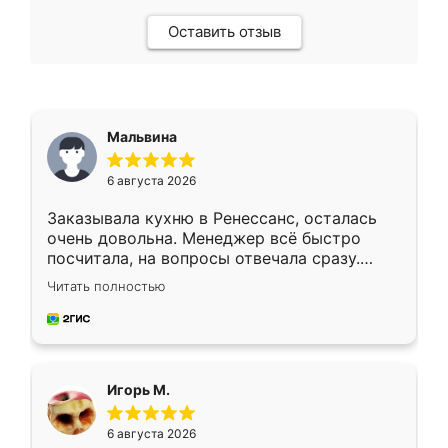
Оставить отзыв
Мальвина
6 августа 2026
Заказывала кухню в Ренессанс, осталась
очень довольна. Менеджер всё быстро
посчитала, на вопросы отвечала сразу.
Замерщик приехал в субботу, подошёл к
Читать полностью
делу со всей ответственностью. Собрали
за день, ребята работали аккуратно, даже
пыли почти не было. Качество отличное,
ящики ходят плавно, ничего не скрипит.
Всё подошло как влитое.
Игорь М.
6 августа 2026