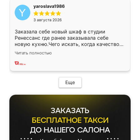
yaroslava1986
3 августа 2026
Заказала себе новый шкаф в студии
Ренессанс где ранее заказывала себе
новую кухню.Чего искать, когда качеством
вполне довольна. Служит кухня уже почти
Читать полностью
два года, нареканий нет.
Еще
ЗАКАЗАТЬ
БЕСПЛАТНОЕ ТАКСИ
ДО НАШЕГО САЛОНА