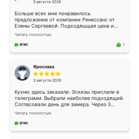
5 августа 2026
Больше всех мне понравилось
предложение от компании Ренессанс от
Елены Сергеевой. Подходяшщая цена и
короткие сроки изготовления. Приехавший
Читать полностью
для замера сотрудник Владислав
предложил по моему эскизу самый
1
подходящий вариант шкафа. Немного его
видоизменил, получилось даже лучше, чем
я хотела.
Ярослава
3 августа 2026
Кухню здесь заказали. Эскизы прислали в
телеграмм. Выбрали наиболее подходящий.
Согласовали день для замера. Через 3
недели кухня была уже готова. Остались
Читать полностью
довольны работой. Спасибо Ренессанс
мебель за качественную работу!