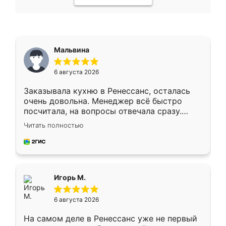
Мальвина
6 августа 2026
Заказывала кухню в Ренессанс, осталась
очень довольна. Менеджер всё быстро
посчитала, на вопросы отвечала сразу.
Замерщик приехал в субботу, подошёл к
Читать полностью
делу со всей ответственностью. Собрали
за день, ребята работали аккуратно, даже
пыли почти не было. Качество отличное,
ящики ходят плавно, ничего не скрипит.
Всё подошло как влитое.
Игорь М.
6 августа 2026
На самом деле в Ренессанс уже не первый